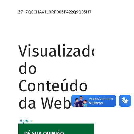
Z7_7QGCHA41L0RP906P422Q9Q05H7
Visualizador
do
Conteúdo
da Web
Ações
DÊ SUA OPINIÃO