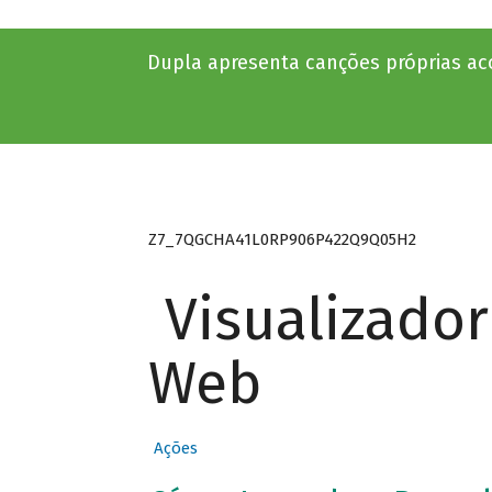
Dupla apresenta canções próprias 
Z7_7QGCHA41L0RP906P422Q9Q05H2
Visualizado
Web
Ações