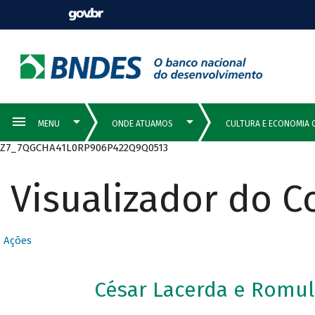
Z7_7QGCHA41L0RP906P422Q9Q0513
Visualizador do 
Ações
César Lacerda e Romu