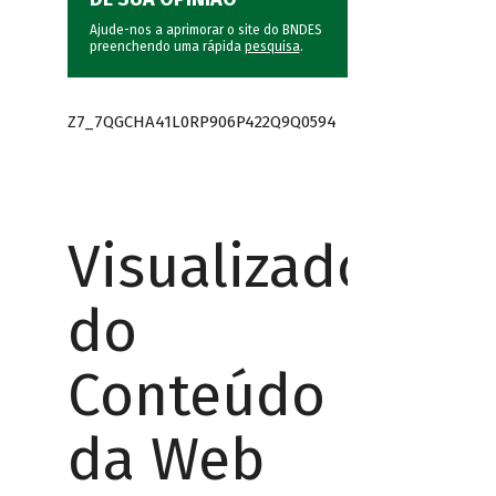
Ajude-nos a aprimorar o site do BNDES
preenchendo uma rápida
pesquisa
.
Z7_7QGCHA41L0RP906P422Q9Q0594
Visualizador
do
Conteúdo
da Web