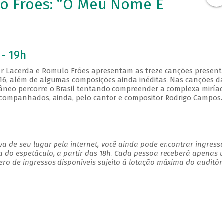
lo Fróes: “O Meu Nome É
 - 19h
 Lacerda e Romulo Fróes apresentam as treze canções present
6, além de algumas composições ainda inéditas. Nas canções d
âneo percorre o Brasil tentando compreender a complexa miría
acompanhados, ainda, pelo cantor e compositor Rodrigo Campo
a de seu lugar pela internet, você ainda pode encontrar ingress
a do espetáculo, a partir das 18h. Cada pessoa receberá apenas
o de ingressos disponíveis sujeito à lotação máxima do auditór