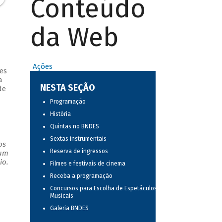
Conteúdo
da Web
Ações
es
a
NESTA SEÇÃO
de
s.
Programação
História
Quintas no BNDES
Sextas instrumentais
os
Reserva de ingressos
 um
io.
Filmes e festivais de cinema
Receba a programação
Concursos para Escolha de Espetáculos
Musicais
Galeria BNDES