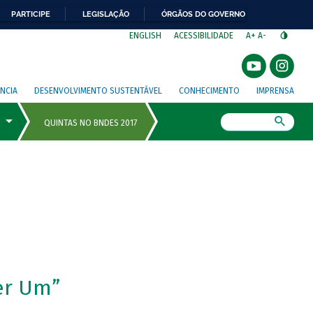
PARTICIPE
LEGISLAÇÃO
ÓRGÃOS DO GOVERNO
⁣
ENGLISH
ACESSIBILIDADE
A+
A-
NCIA
DESENVOLVIMENTO SUSTENTÁVEL
CONHECIMENTO
IMPRENSA
Busca
er Um”