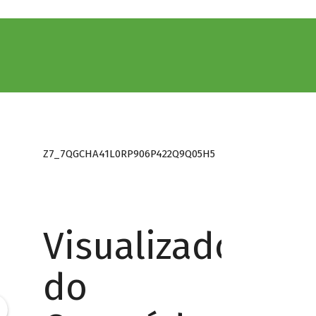
Z7_7QGCHA41L0RP906P422Q9Q05H5
Visualizador
do