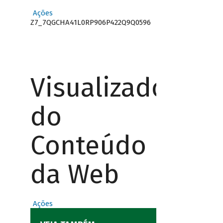
Ações
Z7_7QGCHA41L0RP906P422Q9Q0596
Visualizador
do
Conteúdo
da Web
Ações