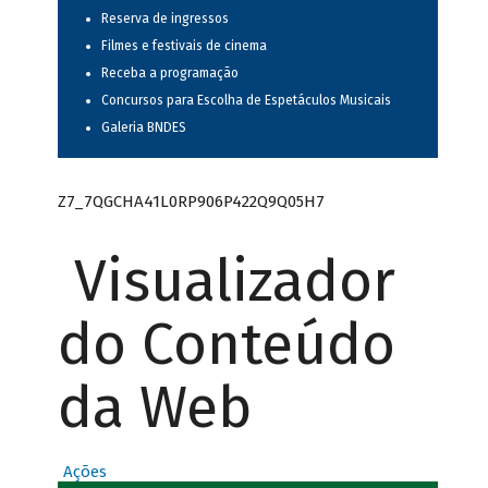
Reserva de ingressos
Filmes e festivais de cinema
Receba a programação
Concursos para Escolha de Espetáculos Musicais
Galeria BNDES
Z7_7QGCHA41L0RP906P422Q9Q05H7
Visualizador
do Conteúdo
da Web
Ações