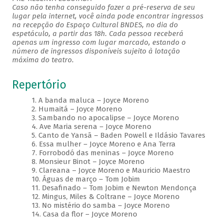
Caso não tenha conseguido fazer a pré-reserva de seu
lugar pela internet, você ainda pode encontrar ingressos
na recepção do Espaço Cultural BNDES, no dia do
espetáculo, a partir das 18h. Cada pessoa receberá
apenas um ingresso com lugar marcado, estando o
número de ingressos disponíveis sujeito à lotação
máxima do teatro.
Repertório
1. A banda maluca – Joyce Moreno
2. Humaitá – Joyce Moreno
3. Sambando no apocalipse – Joyce Moreno
4. Ave Maria serena – Joyce Moreno
5. Canto de Yansã – Baden Powell e Ildásio Tavares
6. Essa mulher – Joyce Moreno e Ana Terra
7. Forrobodó das meninas – Joyce Moreno
8. Monsieur Binot – Joyce Moreno
9. Clareana – Joyce Moreno e Mauricio Maestro
10. Águas de março – Tom Jobim
11. Desafinado – Tom Jobim e Newton Mendonça
12. Mingus, Miles & Coltrane – Joyce Moreno
13. No mistério do samba – Joyce Moreno
14. Casa da flor – Joyce Moreno