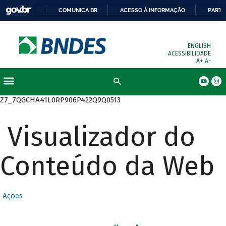
COMUNICA BR
ACESSO À INFORMAÇÃO
PARTI
ENGLISH
ACESSIBILIDADE
A+
A-
Busca
Z7_7QGCHA41L0RP906P422Q9Q0513
Visualizador do
Conteúdo da Web
Ações