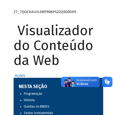
Z7_7QGCHA41L0RP906P422Q9Q05H5
Visualizador
do Conteúdo
da Web
Ações
NESTA SEÇÃO
Programação
História
Quintas no BNDES
Sextas instrumentais