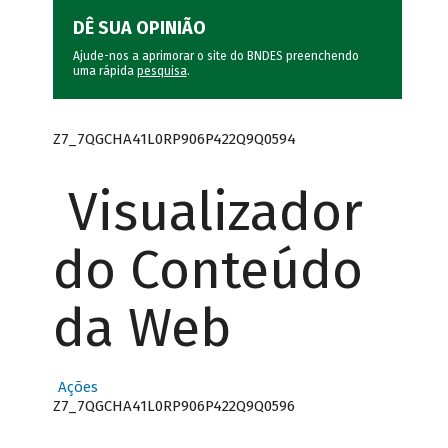
DÊ SUA OPINIÃO
Ajude-nos a aprimorar o site do BNDES preenchendo
uma rápida
pesquisa
.
Z7_7QGCHA41L0RP906P422Q9Q0594
Visualizador
do Conteúdo
da Web
Ações
Z7_7QGCHA41L0RP906P422Q9Q0596