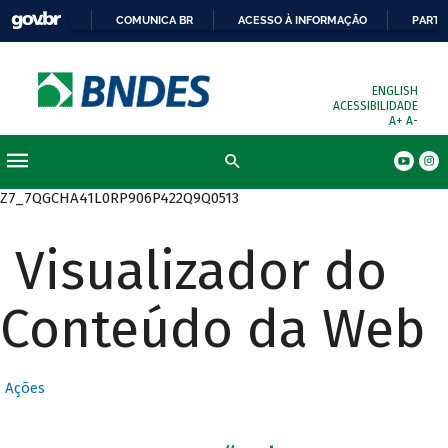
COMUNICA BR
ACESSO À INFORMAÇÃO
PARTI
ENGLISH
ACESSIBILIDADE
A+
A-
Busca
Z7_7QGCHA41L0RP906P422Q9Q0513
Visualizador do
Conteúdo da Web
Ações