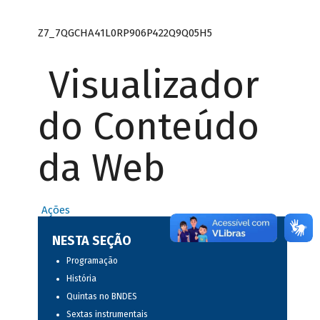
Z7_7QGCHA41L0RP906P422Q9Q05H5
Visualizador
do Conteúdo
da Web
Ações
NESTA SEÇÃO
Programação
História
Quintas no BNDES
Sextas instrumentais