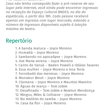
Caso não tenha conseguido fazer a pré-reserva de seu
lugar pela internet, você ainda pode encontrar ingressos
na recepção do Espaço Cultural BNDES, no dia do
espetáculo, a partir das 18h. Cada pessoa receberá
apenas um ingresso com lugar marcado, estando o
número de ingressos disponíveis sujeito à lotação
máxima do teatro.
Repertório
1. A banda maluca – Joyce Moreno
2. Humaitá – Joyce Moreno
3. Sambando no apocalipse – Joyce Moreno
4. Ave Maria serena – Joyce Moreno
5. Canto de Yansã – Baden Powell e Ildásio Tavares
6. Essa mulher – Joyce Moreno e Ana Terra
7. Forrobodó das meninas – Joyce Moreno
8. Monsieur Binot – Joyce Moreno
9. Clareana – Joyce Moreno e Mauricio Maestro
10. Águas de março – Tom Jobim
11. Desafinado – Tom Jobim e Newton Mendonça
12. Mingus, Miles & Coltrane – Joyce Moreno
13. No mistério do samba – Joyce Moreno
14. Casa da flor – Joyce Moreno