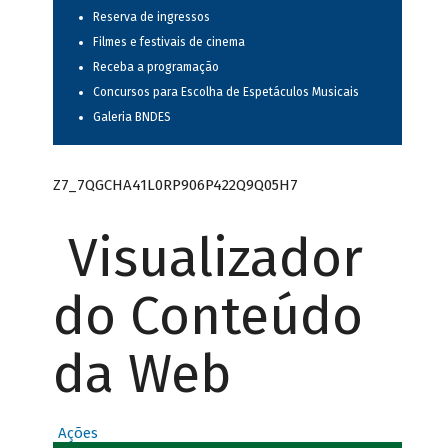
Reserva de ingressos
Filmes e festivais de cinema
Receba a programação
Concursos para Escolha de Espetáculos Musicais
Galeria BNDES
Z7_7QGCHA41L0RP906P422Q9Q05H7
Visualizador
do Conteúdo
da Web
Ações