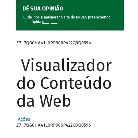
DÊ SUA OPINIÃO
Ajude-nos a aprimorar o site do BNDES preenchendo
uma rápida
pesquisa
.
Z7_7QGCHA41L0RP906P422Q9Q0594
Visualizador
do Conteúdo
da Web
Ações
Z7_7QGCHA41L0RP906P422Q9Q0596