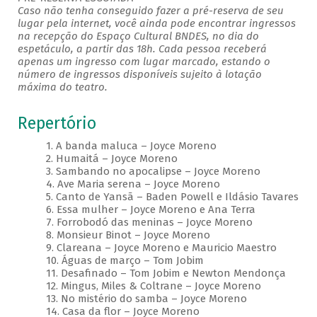
Caso não tenha conseguido fazer a pré-reserva de seu
lugar pela internet, você ainda pode encontrar ingressos
na recepção do Espaço Cultural BNDES, no dia do
espetáculo, a partir das 18h. Cada pessoa receberá
apenas um ingresso com lugar marcado, estando o
número de ingressos disponíveis sujeito à lotação
máxima do teatro.
Repertório
1. A banda maluca – Joyce Moreno
2. Humaitá – Joyce Moreno
3. Sambando no apocalipse – Joyce Moreno
4. Ave Maria serena – Joyce Moreno
5. Canto de Yansã – Baden Powell e Ildásio Tavares
6. Essa mulher – Joyce Moreno e Ana Terra
7. Forrobodó das meninas – Joyce Moreno
8. Monsieur Binot – Joyce Moreno
9. Clareana – Joyce Moreno e Mauricio Maestro
10. Águas de março – Tom Jobim
11. Desafinado – Tom Jobim e Newton Mendonça
12. Mingus, Miles & Coltrane – Joyce Moreno
13. No mistério do samba – Joyce Moreno
14. Casa da flor – Joyce Moreno