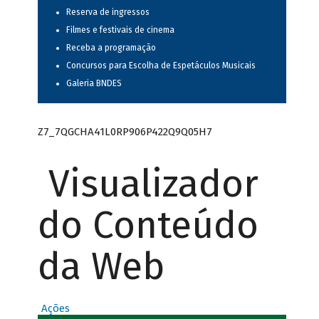
Reserva de ingressos
Filmes e festivais de cinema
Receba a programação
Concursos para Escolha de Espetáculos Musicais
Galeria BNDES
Z7_7QGCHA41L0RP906P422Q9Q05H7
Visualizador
do Conteúdo
da Web
Ações