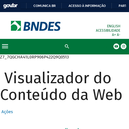
COMUNICA BR
ACESSO À INFORMAÇÃO
PARTI
ENGLISH
ACESSIBILIDADE
A+
A-
Busca
Z7_7QGCHA41L0RP906P422Q9Q0513
Visualizador do
Conteúdo da Web
Ações