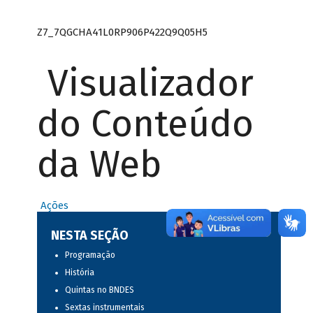
Z7_7QGCHA41L0RP906P422Q9Q05H5
Visualizador
do Conteúdo
da Web
Ações
NESTA SEÇÃO
Programação
História
Quintas no BNDES
Sextas instrumentais