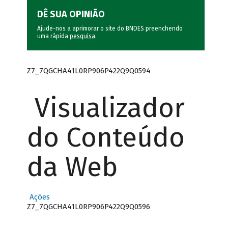
DÊ SUA OPINIÃO
Ajude-nos a aprimorar o site do BNDES preenchendo
uma rápida
pesquisa
.
Z7_7QGCHA41L0RP906P422Q9Q0594
Visualizador
do Conteúdo
da Web
Ações
Z7_7QGCHA41L0RP906P422Q9Q0596