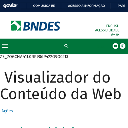
COMUNICA BR
ACESSO À INFORMAÇÃO
PARTI
ENGLISH
ACESSIBILIDADE
A+
A-
Busca
Z7_7QGCHA41L0RP906P422Q9Q0513
Visualizador do
Conteúdo da Web
Ações