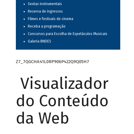
Sextas instrumentais
Reserva de ingressos
Filmes e festivais de cinema
Receba a programação
Concursos para Escolha de Espetáculos Musicais
Galeria BNDES
Z7_7QGCHA41L0RP906P422Q9Q05H7
Visualizador
do Conteúdo
da Web