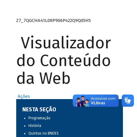
Z7_7QGCHA41L0RP906P422Q9Q05H5
Visualizador
do Conteúdo
da Web
Ações
NESTA SEÇÃO
Programação
História
Quintas no BNDES