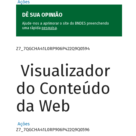
Ações
DÊ SUA OPINIÃO
Ajude-nos a aprimorar o site do BNDES preenchendo
uma rápida
pesquisa
.
Z7_7QGCHA41L0RP906P422Q9Q0594
Visualizador
do Conteúdo
da Web
Ações
Z7_7QGCHA41L0RP906P422Q9Q0596