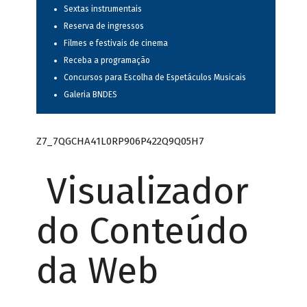
Sextas instrumentais
Reserva de ingressos
Filmes e festivais de cinema
Receba a programação
Concursos para Escolha de Espetáculos Musicais
Galeria BNDES
Z7_7QGCHA41L0RP906P422Q9Q05H7
Visualizador
do Conteúdo
da Web