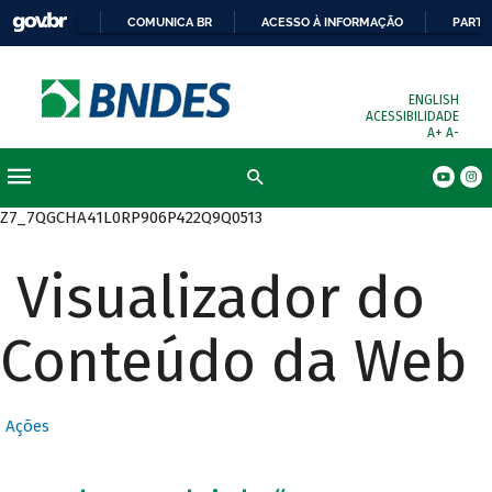
COMUNICA BR
ACESSO À INFORMAÇÃO
PARTI
ENGLISH
ACESSIBILIDADE
A+
A-
Busca
Z7_7QGCHA41L0RP906P422Q9Q0513
Visualizador do
Conteúdo da Web
Ações