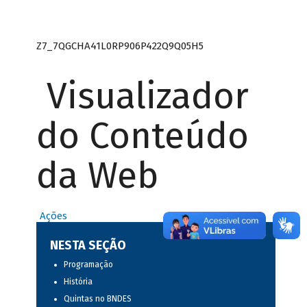
Z7_7QGCHA41L0RP906P422Q9Q05H5
Visualizador
do Conteúdo
da Web
Ações
NESTA SEÇÃO
Programação
História
Quintas no BNDES