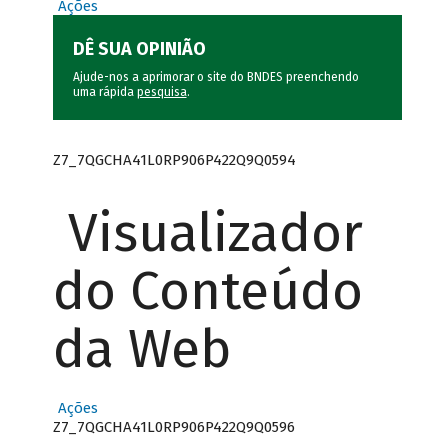
Ações
DÊ SUA OPINIÃO
Ajude-nos a aprimorar o site do BNDES preenchendo
uma rápida
pesquisa
.
Z7_7QGCHA41L0RP906P422Q9Q0594
Visualizador
do Conteúdo
da Web
Ações
Z7_7QGCHA41L0RP906P422Q9Q0596