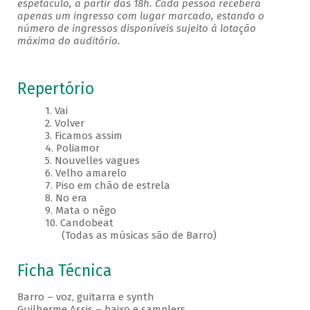
espetáculo, a partir das 18h. Cada pessoa receberá
apenas um ingresso com lugar marcado, estando o
número de ingressos disponíveis sujeito à lotação
máxima do auditório.
Repertório
1. Vai
2. Volver
3. Ficamos assim
4. Poliamor
5. Nouvelles vagues
6. Velho amarelo
7. Piso em chão de estrela
8. No era
9. Mata o nêgo
10. Candobeat
(Todas as músicas são de Barro)
Ficha Técnica
Barro – voz, guitarra e synth
Guilherme Assis – baixo e samplers