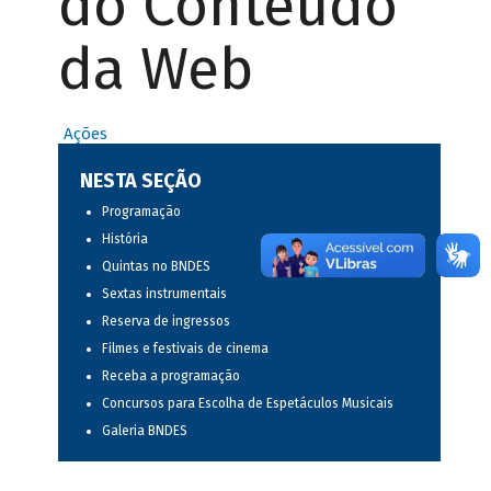
do Conteúdo
da Web
Ações
NESTA SEÇÃO
Programação
História
Quintas no BNDES
Sextas instrumentais
Reserva de ingressos
Filmes e festivais de cinema
Receba a programação
Concursos para Escolha de Espetáculos Musicais
Galeria BNDES