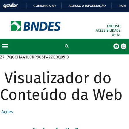
COMUNICA BR
ACESSO À INFORMAÇÃO
PARTI
ENGLISH
ACESSIBILIDADE
A+
A-
Busca
Z7_7QGCHA41L0RP906P422Q9Q0513
Visualizador do
Conteúdo da Web
Ações