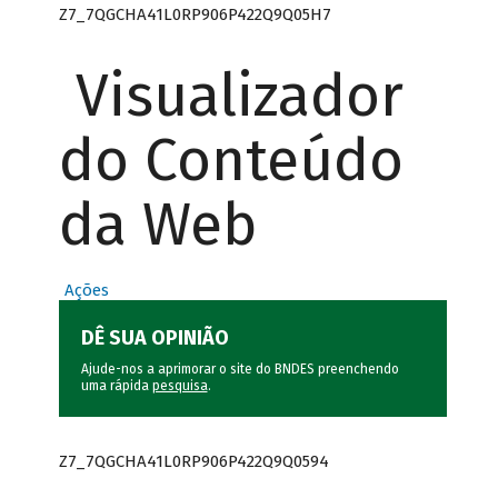
Z7_7QGCHA41L0RP906P422Q9Q05H7
Visualizador
do Conteúdo
da Web
Ações
DÊ SUA OPINIÃO
Ajude-nos a aprimorar o site do BNDES preenchendo
uma rápida
pesquisa
.
Z7_7QGCHA41L0RP906P422Q9Q0594