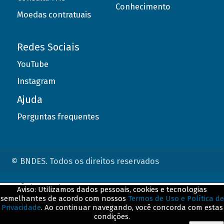
Conhecimento
Moedas contratuais
Redes Sociais
YouTube
Instagram
Ajuda
Perguntas frequentes
© BNDES. Todos os direitos reservados
ConteÃºdo complementar
Aviso: Utilizamos dados pessoais, cookies e tecnologias
semelhantes de acordo com nossos
Termos de Uso e Política de
${title}
${badge}
Privacidade
. Ao continuar navegando, você concorda com estas
condições.
${loading}