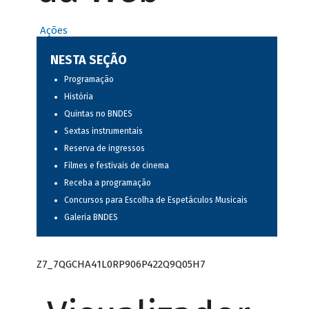
Ações
NESTA SEÇÃO
Programação
História
Quintas no BNDES
Sextas instrumentais
Reserva de ingressos
Filmes e festivais de cinema
Receba a programação
Concursos para Escolha de Espetáculos Musicais
Galeria BNDES
Z7_7QGCHA41L0RP906P422Q9Q05H7