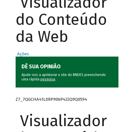
Visualizador
do Conteúdo
da Web
Ações
DÊ SUA OPINIÃO
Ajude-nos a aprimorar o site do BNDES preenchendo
uma rápida
pesquisa
.
Z7_7QGCHA41L0RP906P422Q9Q0594
Visualizador