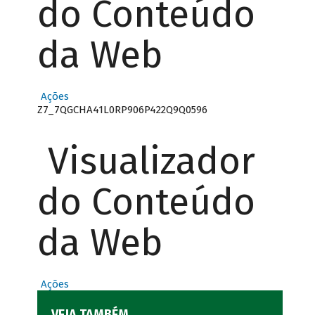
do Conteúdo
da Web
Ações
Z7_7QGCHA41L0RP906P422Q9Q0596
Visualizador
do Conteúdo
da Web
Ações
VEJA TAMBÉM