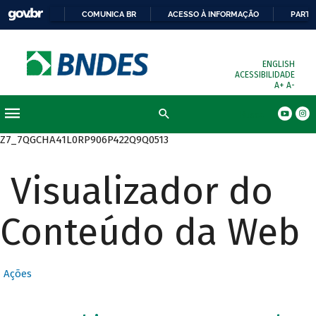
COMUNICA BR
ACESSO À INFORMAÇÃO
PARTI
ENGLISH
ACESSIBILIDADE
A+
A-
Busca
Z7_7QGCHA41L0RP906P422Q9Q0513
Visualizador do
Conteúdo da Web
Ações