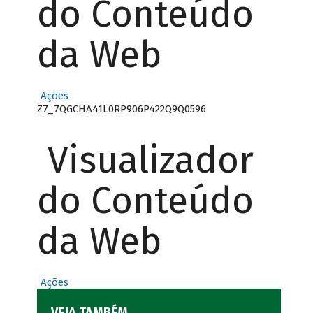
do Conteúdo
da Web
Ações
Z7_7QGCHA41L0RP906P422Q9Q0596
Visualizador
do Conteúdo
da Web
Ações
VEJA TAMBÉM