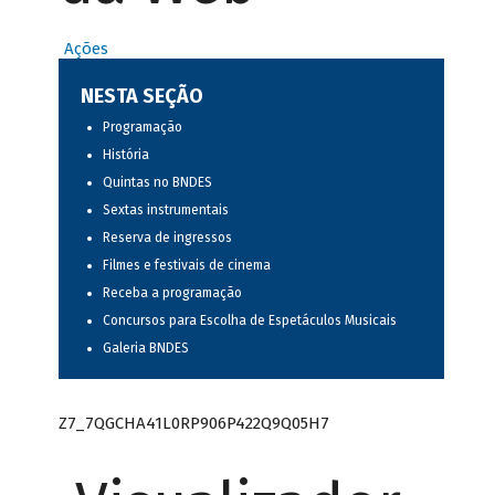
Ações
NESTA SEÇÃO
Programação
História
Quintas no BNDES
Sextas instrumentais
Reserva de ingressos
Filmes e festivais de cinema
Receba a programação
Concursos para Escolha de Espetáculos Musicais
Galeria BNDES
Z7_7QGCHA41L0RP906P422Q9Q05H7