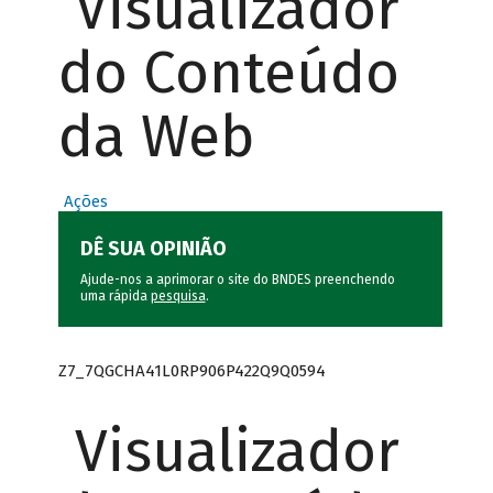
Visualizador
do Conteúdo
da Web
Ações
DÊ SUA OPINIÃO
Ajude-nos a aprimorar o site do BNDES preenchendo
uma rápida
pesquisa
.
Z7_7QGCHA41L0RP906P422Q9Q0594
Visualizador