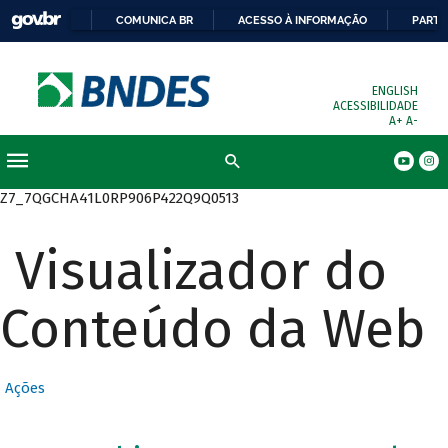
COMUNICA BR
ACESSO À INFORMAÇÃO
PARTI
ENGLISH
ACESSIBILIDADE
A+
A-
Busca
Z7_7QGCHA41L0RP906P422Q9Q0513
Visualizador do
Conteúdo da Web
Ações