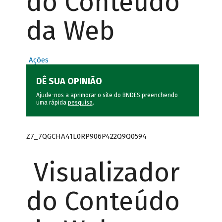
do Conteúdo
da Web
Ações
DÊ SUA OPINIÃO
Ajude-nos a aprimorar o site do BNDES preenchendo
uma rápida
pesquisa
.
Z7_7QGCHA41L0RP906P422Q9Q0594
Visualizador
do Conteúdo