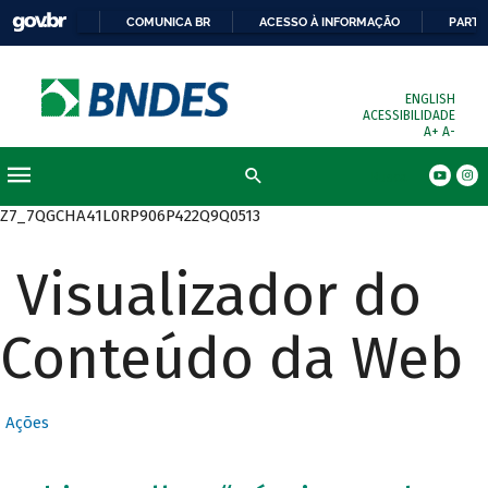
COMUNICA BR
ACESSO À INFORMAÇÃO
PARTI
ENGLISH
ACESSIBILIDADE
A+
A-
Busca
Z7_7QGCHA41L0RP906P422Q9Q0513
Visualizador do
Conteúdo da Web
Ações