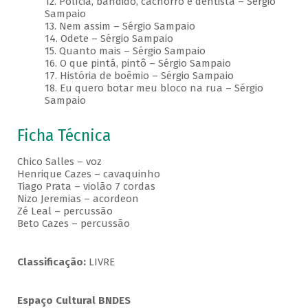
12. Polícia, bandido, cachorro e dentista – Sérgio
Sampaio
13. Nem assim – Sérgio Sampaio
14. Odete – Sérgio Sampaio
15. Quanto mais – Sérgio Sampaio
16. O que pintá, pintô – Sérgio Sampaio
17. História de boêmio – Sérgio Sampaio
18. Eu quero botar meu bloco na rua – Sérgio
Sampaio
Ficha Técnica
Chico Salles – voz
Henrique Cazes – cavaquinho
Tiago Prata – violão 7 cordas
Nizo Jeremias – acordeon
Zé Leal – percussão
Beto Cazes – percussão
Classificação:
LIVRE
Espaço Cultural BNDES