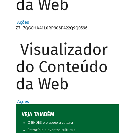
da Web
Ações
Z7_7QGCHA41L0RP906P422Q9Q0596
Visualizador
do Conteúdo
da Web
Ações
VEJA TAMBÉM
O BNDES e o apoio à cultura
Patrocínio a eventos culturais