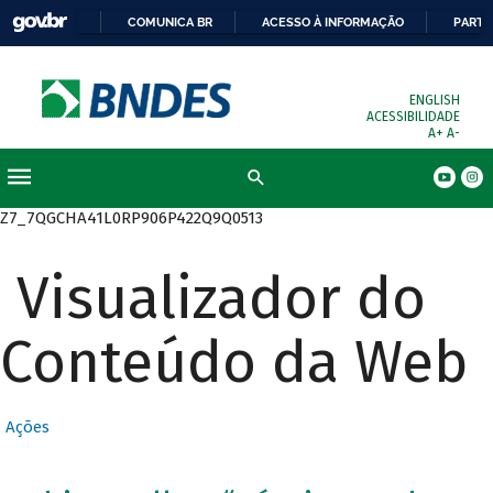
COMUNICA BR
ACESSO À INFORMAÇÃO
PARTI
ENGLISH
ACESSIBILIDADE
A+
A-
Busca
Z7_7QGCHA41L0RP906P422Q9Q0513
Visualizador do
Conteúdo da Web
Ações