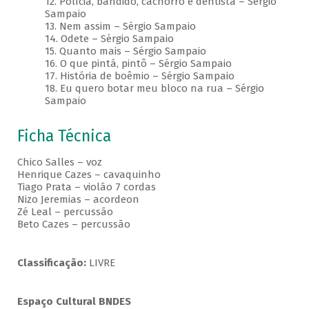
12. Polícia, bandido, cachorro e dentista – Sérgio
Sampaio
13. Nem assim – Sérgio Sampaio
14. Odete – Sérgio Sampaio
15. Quanto mais – Sérgio Sampaio
16. O que pintá, pintô – Sérgio Sampaio
17. História de boêmio – Sérgio Sampaio
18. Eu quero botar meu bloco na rua – Sérgio
Sampaio
Ficha Técnica
Chico Salles – voz
Henrique Cazes – cavaquinho
Tiago Prata – violão 7 cordas
Nizo Jeremias – acordeon
Zé Leal – percussão
Beto Cazes – percussão
Classificação:
LIVRE
Espaço Cultural BNDES