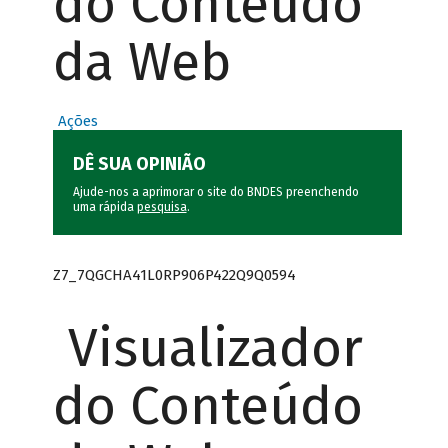
do Conteúdo
da Web
Ações
DÊ SUA OPINIÃO
Ajude-nos a aprimorar o site do BNDES preenchendo
uma rápida
pesquisa
.
Z7_7QGCHA41L0RP906P422Q9Q0594
Visualizador
do Conteúdo