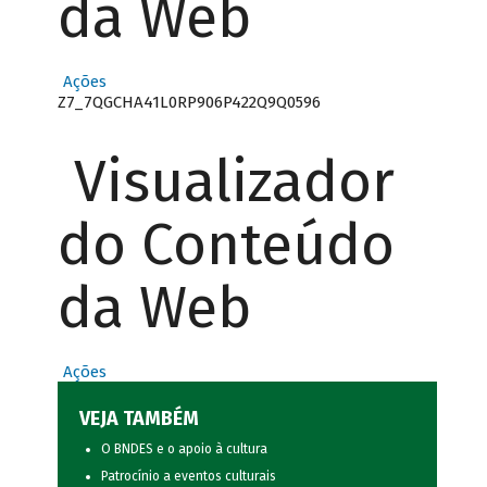
da Web
Ações
Z7_7QGCHA41L0RP906P422Q9Q0596
Visualizador
do Conteúdo
da Web
Ações
VEJA TAMBÉM
O BNDES e o apoio à cultura
Patrocínio a eventos culturais