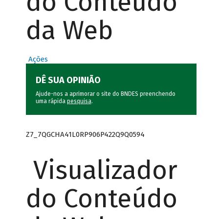
do Conteúdo
da Web
Ações
DÊ SUA OPINIÃO
Ajude-nos a aprimorar o site do BNDES preenchendo
uma rápida
pesquisa
.
Z7_7QGCHA41L0RP906P422Q9Q0594
Visualizador
do Conteúdo