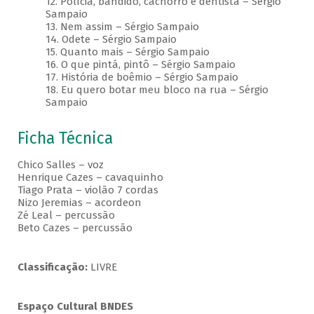
12. Polícia, bandido, cachorro e dentista – Sérgio
Sampaio
13. Nem assim – Sérgio Sampaio
14. Odete – Sérgio Sampaio
15. Quanto mais – Sérgio Sampaio
16. O que pintá, pintô – Sérgio Sampaio
17. História de boêmio – Sérgio Sampaio
18. Eu quero botar meu bloco na rua – Sérgio
Sampaio
Ficha Técnica
Chico Salles – voz
Henrique Cazes – cavaquinho
Tiago Prata – violão 7 cordas
Nizo Jeremias – acordeon
Zé Leal – percussão
Beto Cazes – percussão
Classificação:
LIVRE
Espaço Cultural BNDES