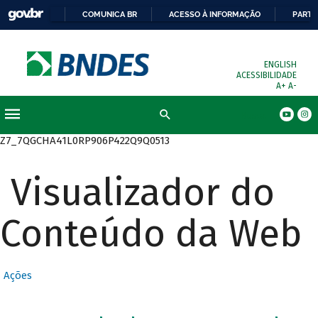
COMUNICA BR
ACESSO À INFORMAÇÃO
PARTI
ENGLISH
ACESSIBILIDADE
A+
A-
Busca
Z7_7QGCHA41L0RP906P422Q9Q0513
Visualizador do
Conteúdo da Web
Ações