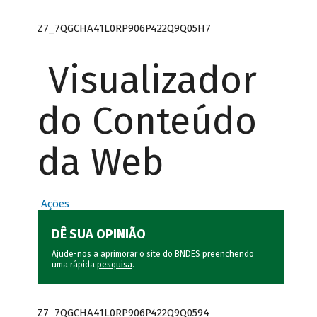
Z7_7QGCHA41L0RP906P422Q9Q05H7
Visualizador
do Conteúdo
da Web
Ações
DÊ SUA OPINIÃO
Ajude-nos a aprimorar o site do BNDES preenchendo
uma rápida
pesquisa
.
Z7_7QGCHA41L0RP906P422Q9Q0594