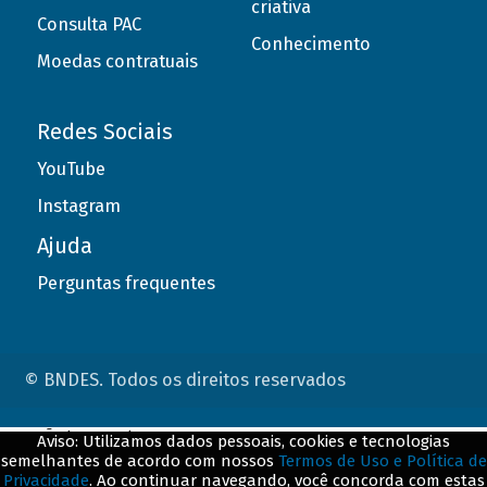
criativa
Consulta PAC
Conhecimento
Moedas contratuais
Redes Sociais
YouTube
Instagram
Ajuda
Perguntas frequentes
© BNDES. Todos os direitos reservados
ConteÃºdo complementar
Aviso: Utilizamos dados pessoais, cookies e tecnologias
semelhantes de acordo com nossos
Termos de Uso e Política de
${title}
${badge}
Privacidade
. Ao continuar navegando, você concorda com estas