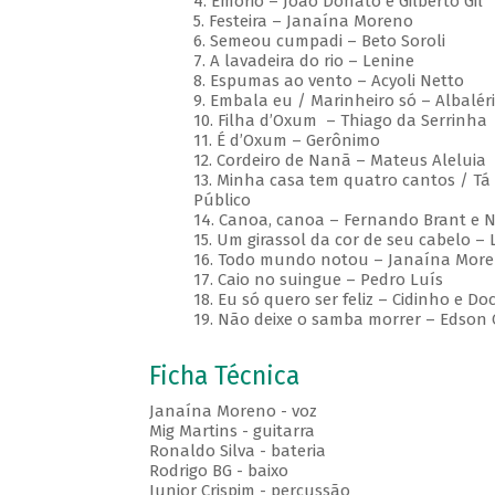
4. Emoriô – João Donato e Gilberto Gil
5. Festeira – Janaína Moreno
6. Semeou cumpadi – Beto Soroli
7. A lavadeira do rio – Lenine
8. Espumas ao vento – Acyoli Netto
9. Embala eu / Marinheiro só – Albalér
10. Filha d’Oxum – Thiago da Serrinha
11. É d’Oxum – Gerônimo
12. Cordeiro de Nanã – Mateus Aleluia
13. Minha casa tem quatro cantos / T
Público
14. Canoa, canoa – Fernando Brant e 
15. Um girassol da cor de seu cabelo –
16. Todo mundo notou – Janaína Mor
17. Caio no suingue – Pedro Luís
18. Eu só quero ser feliz – Cidinho e Do
19. Não deixe o samba morrer – Edson C
Ficha Técnica
Janaína Moreno - voz
Mig Martins - guitarra
Ronaldo Silva - bateria
Rodrigo BG - baixo
Junior Crispim - percussão