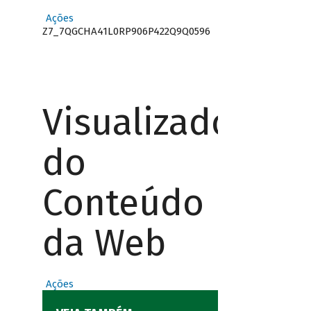
Ações
Z7_7QGCHA41L0RP906P422Q9Q0596
Visualizador
do
Conteúdo
da Web
Ações