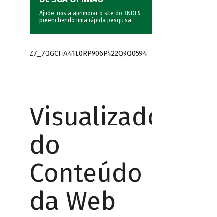
Ajude-nos a aprimorar o site do BNDES
preenchendo uma rápida
pesquisa
.
Z7_7QGCHA41L0RP906P422Q9Q0594
Visualizador
do
Conteúdo
da Web