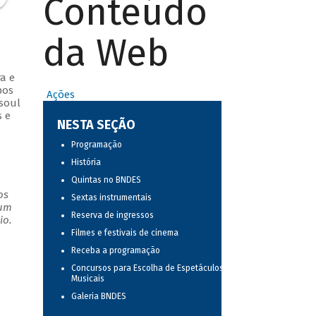
Conteúdo
da Web
a e
pos
Ações
 soul
s e
NESTA SEÇÃO
Programação
História
Quintas no BNDES
os
Sextas instrumentais
 um
Reserva de ingressos
io.
Filmes e festivais de cinema
Receba a programação
Concursos para Escolha de Espetáculos
Musicais
Galeria BNDES