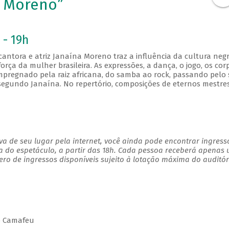
e Moreno”
 - 19h
antora e atriz Janaína Moreno traz a influência da cultura negr
orça da mulher brasileira. As expressões, a dança, o jogo, os cor
impregnado pela raiz africana, do samba ao rock, passando pelo
, segundo Janaína. No repertório, composições de eternos mestre
a de seu lugar pela internet, você ainda pode encontrar ingress
a do espetáculo, a partir das 18h. Cada pessoa receberá apenas
o de ingressos disponíveis sujeito à lotação máxima do auditór
ho Camafeu