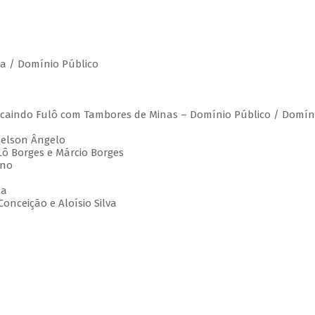
ia / Domínio Público
á caindo Fulô com Tambores de Minas – Domínio Público / Domín
Nelson Ângelo
 Lô Borges e Márcio Borges
eno
ca
onceição e Aloísio Silva