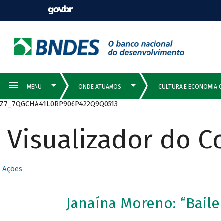
Z7_7QGCHA41L0RP906P422Q9Q0513
Visualizador do 
Ações
Janaína Moreno: “Bail