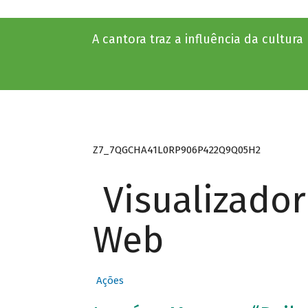
A cantora traz a influência da cultur
Z7_7QGCHA41L0RP906P422Q9Q05H2
Visualizado
Web
Ações