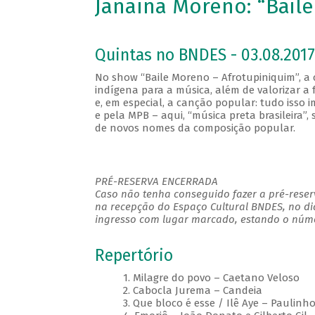
Janaína Moreno: “Bail
Quintas no BNDES - 03.08.2017
No show “Baile Moreno – Afrotupiniquim”, a c
indígena para a música, além de valorizar a f
e, em especial, a canção popular: tudo isso 
e pela MPB – aqui, “música preta brasileira”
de novos nomes da composição popular.
PRÉ-RESERVA ENCERRADA
Caso não tenha conseguido fazer a pré-reserv
na recepção do Espaço Cultural BNDES, no di
ingresso com lugar marcado, estando o númer
Repertório
1. Milagre do povo – Caetano Veloso
2. Cabocla Jurema – Candeia
3. Que bloco é esse / Ilê Aye – Paulin