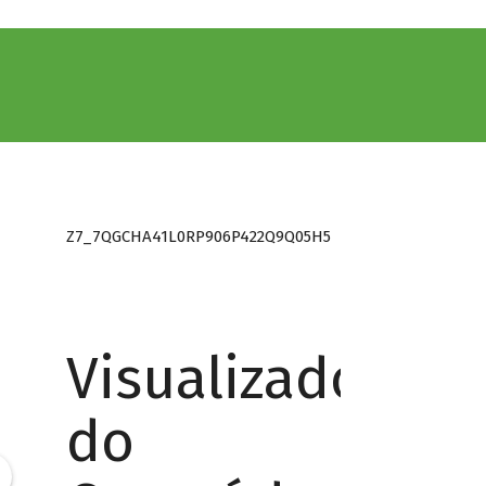
Z7_7QGCHA41L0RP906P422Q9Q05H5
Visualizador
do