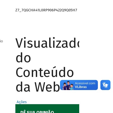
Z7_7QGCHA41L0RP906P422Q9Q05H7
Visualizador
io
do
Conteúdo
da Web
Ações
DÊ SUA OPINIÃO