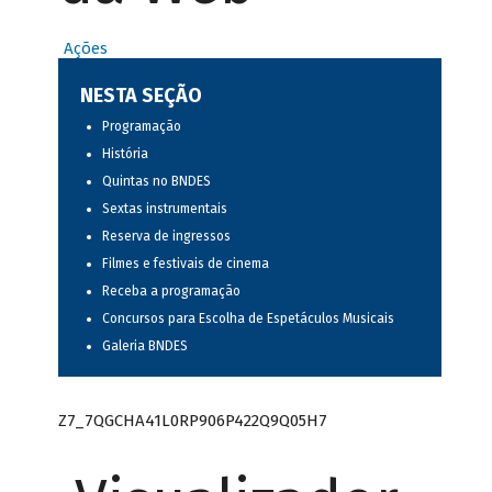
Ações
NESTA SEÇÃO
Programação
História
Quintas no BNDES
Sextas instrumentais
Reserva de ingressos
Filmes e festivais de cinema
Receba a programação
Concursos para Escolha de Espetáculos Musicais
Galeria BNDES
Z7_7QGCHA41L0RP906P422Q9Q05H7