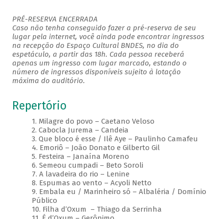
PRÉ-RESERVA ENCERRADA
Caso não tenha conseguido fazer a pré-reserva de seu
lugar pela internet, você ainda pode encontrar ingressos
na recepção do Espaço Cultural BNDES, no dia do
espetáculo, a partir das 18h. Cada pessoa receberá
apenas um ingresso com lugar marcado, estando o
número de ingressos disponíveis sujeito à lotação
máxima do auditório.
Repertório
1. Milagre do povo – Caetano Veloso
2. Cabocla Jurema – Candeia
3. Que bloco é esse / Ilê Aye – Paulinho Camafeu
4. Emoriô – João Donato e Gilberto Gil
5. Festeira – Janaína Moreno
6. Semeou cumpadi – Beto Soroli
7. A lavadeira do rio – Lenine
8. Espumas ao vento – Acyoli Netto
9. Embala eu / Marinheiro só – Albaléria / Domínio
Público
10. Filha d’Oxum – Thiago da Serrinha
11. É d’Oxum – Gerônimo