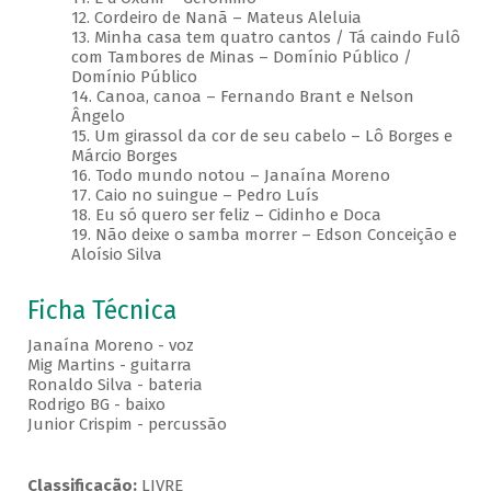
12. Cordeiro de Nanã – Mateus Aleluia
13. Minha casa tem quatro cantos / Tá caindo Fulô
com Tambores de Minas – Domínio Público /
Domínio Público
14. Canoa, canoa – Fernando Brant e Nelson
Ângelo
15. Um girassol da cor de seu cabelo – Lô Borges e
Márcio Borges
16. Todo mundo notou – Janaína Moreno
17. Caio no suingue – Pedro Luís
18. Eu só quero ser feliz – Cidinho e Doca
19. Não deixe o samba morrer – Edson Conceição e
Aloísio Silva
Ficha Técnica
Janaína Moreno - voz
Mig Martins - guitarra
Ronaldo Silva - bateria
Rodrigo BG - baixo
Junior Crispim - percussão
Classificação:
LIVRE