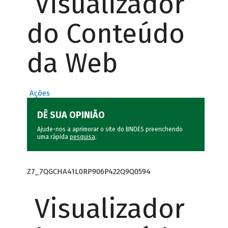
Visualizador
do Conteúdo
da Web
Ações
DÊ SUA OPINIÃO
Ajude-nos a aprimorar o site do BNDES preenchendo
uma rápida
pesquisa
.
Z7_7QGCHA41L0RP906P422Q9Q0594
Visualizador