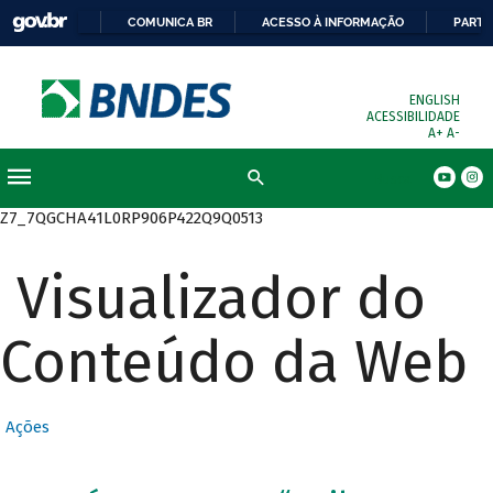
COMUNICA BR
ACESSO À INFORMAÇÃO
PARTI
ENGLISH
ACESSIBILIDADE
A+
A-
Busca
Z7_7QGCHA41L0RP906P422Q9Q0513
Visualizador do
Conteúdo da Web
Ações