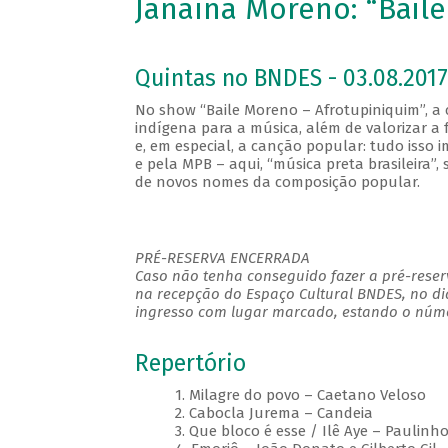
Janaína Moreno: “Bail
Quintas no BNDES - 03.08.2017
No show “Baile Moreno – Afrotupiniquim”, a c
indígena para a música, além de valorizar a f
e, em especial, a canção popular: tudo isso 
e pela MPB – aqui, “música preta brasileira”
de novos nomes da composição popular.
PRÉ-RESERVA ENCERRADA
Caso não tenha conseguido fazer a pré-reserv
na recepção do Espaço Cultural BNDES, no di
ingresso com lugar marcado, estando o númer
Repertório
1. Milagre do povo – Caetano Veloso
2. Cabocla Jurema – Candeia
3. Que bloco é esse / Ilê Aye – Paulin