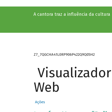
A cantora traz a influência da cultur
Z7_7QGCHA41L0RP906P422Q9Q05H2
Visualizado
Web
Ações