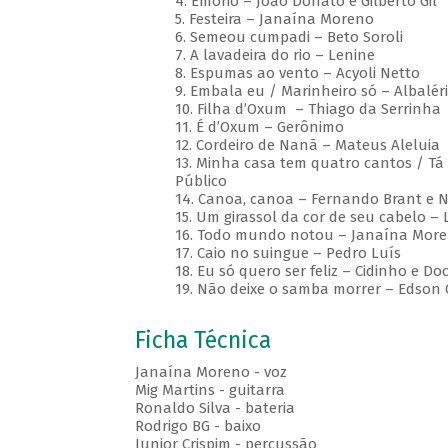
4. Emoriô – João Donato e Gilberto Gil
5. Festeira – Janaína Moreno
6. Semeou cumpadi – Beto Soroli
7. A lavadeira do rio – Lenine
8. Espumas ao vento – Acyoli Netto
9. Embala eu / Marinheiro só – Albalér
10. Filha d’Oxum – Thiago da Serrinha
11. É d’Oxum – Gerônimo
12. Cordeiro de Nanã – Mateus Aleluia
13. Minha casa tem quatro cantos / T
Público
14. Canoa, canoa – Fernando Brant e 
15. Um girassol da cor de seu cabelo –
16. Todo mundo notou – Janaína Mor
17. Caio no suingue – Pedro Luís
18. Eu só quero ser feliz – Cidinho e Do
19. Não deixe o samba morrer – Edson C
Ficha Técnica
Janaína Moreno - voz
Mig Martins - guitarra
Ronaldo Silva - bateria
Rodrigo BG - baixo
Junior Crispim - percussão