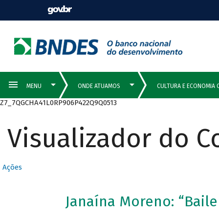
Z7_7QGCHA41L0RP906P422Q9Q0513
Visualizador do 
Ações
Janaína Moreno: “Bail