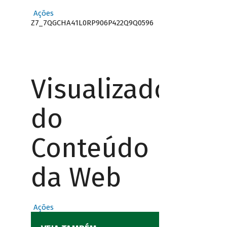
Ações
Z7_7QGCHA41L0RP906P422Q9Q0596
Visualizador
do
Conteúdo
da Web
Ações