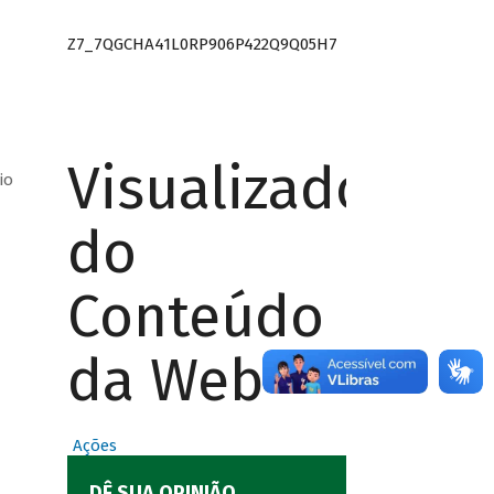
Z7_7QGCHA41L0RP906P422Q9Q05H7
Visualizador
io
do
Conteúdo
da Web
Ações
DÊ SUA OPINIÃO