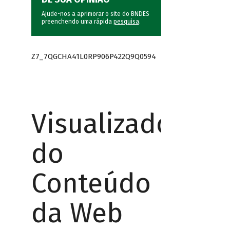
Ajude-nos a aprimorar o site do BNDES
preenchendo uma rápida
pesquisa
.
Z7_7QGCHA41L0RP906P422Q9Q0594
Visualizador
do
Conteúdo
da Web