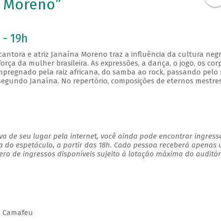
e Moreno”
 - 19h
antora e atriz Janaína Moreno traz a influência da cultura negr
orça da mulher brasileira. As expressões, a dança, o jogo, os cor
impregnado pela raiz africana, do samba ao rock, passando pelo
, segundo Janaína. No repertório, composições de eternos mestre
a de seu lugar pela internet, você ainda pode encontrar ingress
a do espetáculo, a partir das 18h. Cada pessoa receberá apenas
o de ingressos disponíveis sujeito à lotação máxima do auditór
ho Camafeu