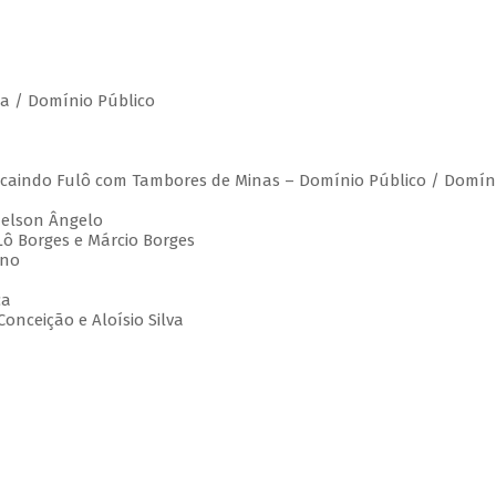
ia / Domínio Público
á caindo Fulô com Tambores de Minas – Domínio Público / Domín
Nelson Ângelo
 Lô Borges e Márcio Borges
eno
ca
onceição e Aloísio Silva