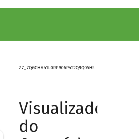
Z7_7QGCHA41L0RP906P422Q9Q05H5
Visualizador
do