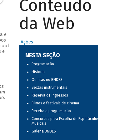
Conteúdo
da Web
a e
pos
Ações
 soul
s e
NESTA SEÇÃO
Programação
História
Quintas no BNDES
os
Sextas instrumentais
 um
Reserva de ingressos
io.
Filmes e festivais de cinema
Receba a programação
Concursos para Escolha de Espetáculos
Musicais
Galeria BNDES