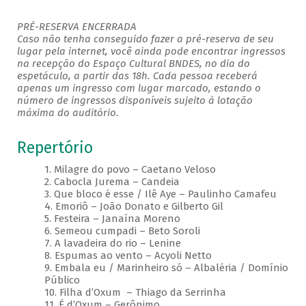
PRÉ-RESERVA ENCERRADA
Caso não tenha conseguido fazer a pré-reserva de seu
lugar pela internet, você ainda pode encontrar ingressos
na recepção do Espaço Cultural BNDES, no dia do
espetáculo, a partir das 18h. Cada pessoa receberá
apenas um ingresso com lugar marcado, estando o
número de ingressos disponíveis sujeito à lotação
máxima do auditório.
Repertório
1. Milagre do povo – Caetano Veloso
2. Cabocla Jurema – Candeia
3. Que bloco é esse / Ilê Aye – Paulinho Camafeu
4. Emoriô – João Donato e Gilberto Gil
5. Festeira – Janaína Moreno
6. Semeou cumpadi – Beto Soroli
7. A lavadeira do rio – Lenine
8. Espumas ao vento – Acyoli Netto
9. Embala eu / Marinheiro só – Albaléria / Domínio
Público
10. Filha d’Oxum – Thiago da Serrinha
11. É d’Oxum – Gerônimo