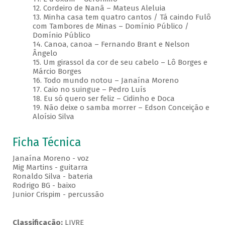
12. Cordeiro de Nanã – Mateus Aleluia
13. Minha casa tem quatro cantos / Tá caindo Fulô
com Tambores de Minas – Domínio Público /
Domínio Público
14. Canoa, canoa – Fernando Brant e Nelson
Ângelo
15. Um girassol da cor de seu cabelo – Lô Borges e
Márcio Borges
16. Todo mundo notou – Janaína Moreno
17. Caio no suingue – Pedro Luís
18. Eu só quero ser feliz – Cidinho e Doca
19. Não deixe o samba morrer – Edson Conceição e
Aloísio Silva
Ficha Técnica
Janaína Moreno - voz
Mig Martins - guitarra
Ronaldo Silva - bateria
Rodrigo BG - baixo
Junior Crispim - percussão
Classificação:
LIVRE