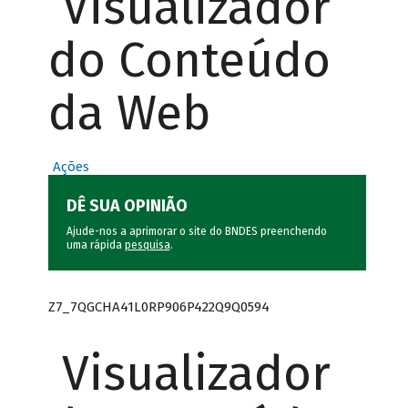
Visualizador
do Conteúdo
da Web
Ações
DÊ SUA OPINIÃO
Ajude-nos a aprimorar o site do BNDES preenchendo
uma rápida
pesquisa
.
Z7_7QGCHA41L0RP906P422Q9Q0594
Visualizador