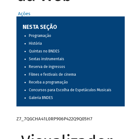
Ações
NESTA SEÇÃO
Programação
História
Quintas no BNDES
Sextas instrumentais
Reserva de ingressos
Filmes e festivais de cinema
Receba a programação
Concursos para Escolha de Espetáculos Musicais
Galeria BNDES
Z7_7QGCHA41L0RP906P422Q9Q05H7