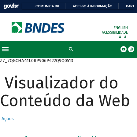
COMUNICA BR
ACESSO À INFORMAÇÃO
PARTI
ENGLISH
ACESSIBILIDADE
A+
A-
Busca
Z7_7QGCHA41L0RP906P422Q9Q0513
Visualizador do
Conteúdo da Web
Ações