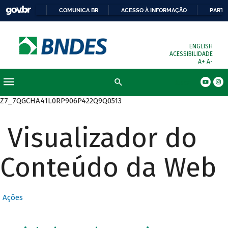
COMUNICA BR
ACESSO À INFORMAÇÃO
PARTI
ENGLISH
ACESSIBILIDADE
A+
A-
Busca
Z7_7QGCHA41L0RP906P422Q9Q0513
Visualizador do
Conteúdo da Web
Ações