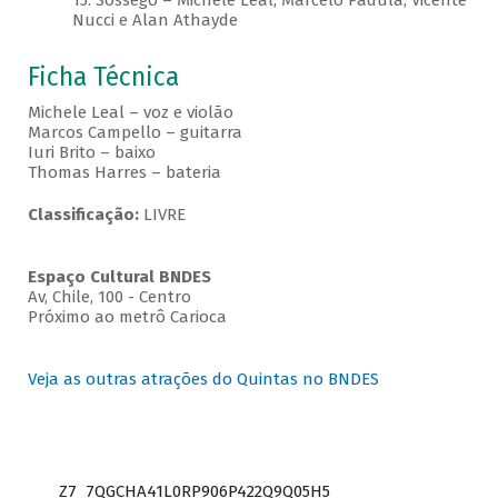
15. Sossego – Michele Leal, Marcelo Padula, Vicente
Nucci e Alan Athayde
Ficha Técnica
Michele Leal – voz e violão
Marcos Campello – guitarra
Iuri Brito – baixo
Thomas Harres – bateria
Classificação:
LIVRE
Espaço Cultural BNDES
Av, Chile, 100 - Centro
Próximo ao metrô Carioca
Veja as outras atrações do Quintas no BNDES
Z7_7QGCHA41L0RP906P422Q9Q05H5