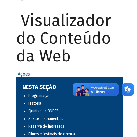
Visualizador
do Conteúdo
da Web
Ações
NESTA SEÇÃO
Programação
História
Quintas no BNDES
Sextas instrumentais
Reserva de ingressos
Filmes e festivais de cinema