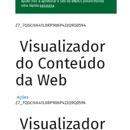
Ajude-nos a aprimorar o site do BNDES preenchendo
uma rápida
pesquisa
.
Z7_7QGCHA41L0RP906P422Q9Q0594
Visualizador
do Conteúdo
da Web
Ações
Z7_7QGCHA41L0RP906P422Q9Q0596
Visualizador