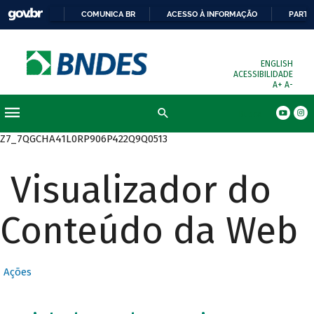
COMUNICA BR
ACESSO À INFORMAÇÃO
PARTI
ENGLISH
ACESSIBILIDADE
A+
A-
Busca
Z7_7QGCHA41L0RP906P422Q9Q0513
Visualizador do
Conteúdo da Web
Ações