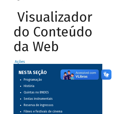
Visualizador
do Conteúdo
da Web
Ações
NESTA SEÇÃO
Programação
História
Quintas no BNDES
Sextas instrumentais
Reserva de ingressos
Filmes e festivais de cinema