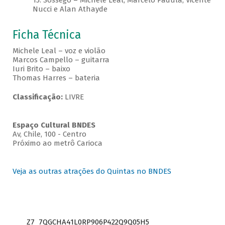
15. Sossego – Michele Leal, Marcelo Padula, Vicente
Nucci e Alan Athayde
Ficha Técnica
Michele Leal – voz e violão
Marcos Campello – guitarra
Iuri Brito – baixo
Thomas Harres – bateria
Classificação:
LIVRE
Espaço Cultural BNDES
Av, Chile, 100 - Centro
Próximo ao metrô Carioca
Veja as outras atrações do Quintas no BNDES
Z7_7QGCHA41L0RP906P422Q9Q05H5