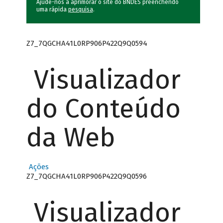
Ajude-nos a aprimorar o site do BNDES preenchendo
uma rápida
pesquisa
.
Z7_7QGCHA41L0RP906P422Q9Q0594
Visualizador
do Conteúdo
da Web
Ações
Z7_7QGCHA41L0RP906P422Q9Q0596
Visualizador