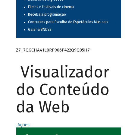
Filmes e festivais de cinema
Receba a programação
Concursos para Escolha de Espetáculos Musicais
Galeria BNDES
Z7_7QGCHA41L0RP906P422Q9Q05H7
Visualizador
do Conteúdo
da Web
Ações