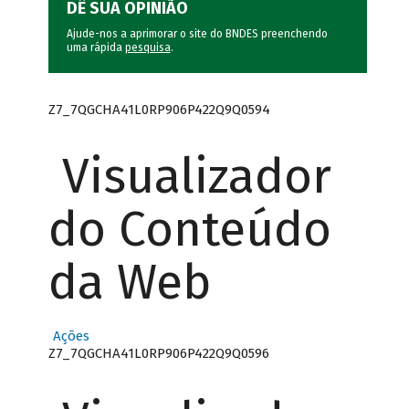
DÊ SUA OPINIÃO
Ajude-nos a aprimorar o site do BNDES preenchendo
uma rápida
pesquisa
.
Z7_7QGCHA41L0RP906P422Q9Q0594
Visualizador
do Conteúdo
da Web
Ações
Z7_7QGCHA41L0RP906P422Q9Q0596