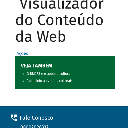
Visualizador
do Conteúdo
da Web
Ações
VEJA TAMBÉM
O BNDES e o apoio à cultura
Patrocínio a eventos culturais
Fale Conosco
08007026337