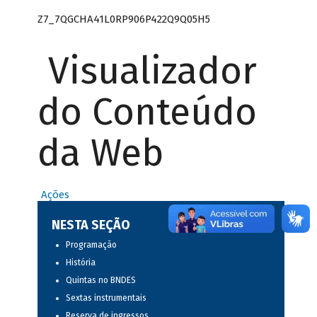
Z7_7QGCHA41L0RP906P422Q9Q05H5
Visualizador
do Conteúdo
da Web
Ações
NESTA SEÇÃO
Programação
História
Quintas no BNDES
Sextas instrumentais
Reserva de ingressos