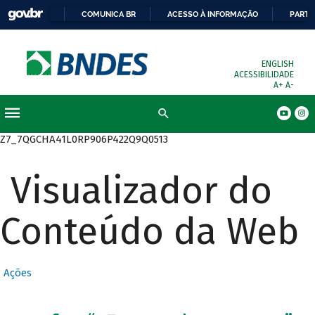
COMUNICA BR
ACESSO À INFORMAÇÃO
PARTI
ENGLISH
ACESSIBILIDADE
A+
A-
Busca
Z7_7QGCHA41L0RP906P422Q9Q0513
Visualizador do
Conteúdo da Web
Ações