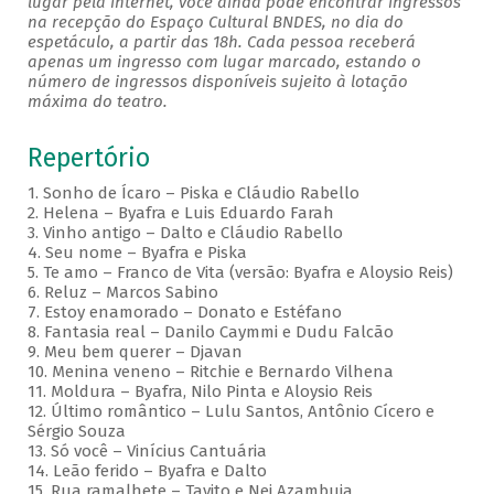
lugar pela internet, você ainda pode encontrar ingressos
na recepção do Espaço Cultural BNDES, no dia do
espetáculo, a partir das 18h. Cada pessoa receberá
apenas um ingresso com lugar marcado, estando o
número de ingressos disponíveis sujeito à lotação
máxima do teatro.
Repertório
1. Sonho de Ícaro – Piska e Cláudio Rabello
2. Helena – Byafra e Luis Eduardo Farah
3. Vinho antigo – Dalto e Cláudio Rabello
4. Seu nome – Byafra e Piska
5. Te amo – Franco de Vita (versão: Byafra e Aloysio Reis)
6. Reluz – Marcos Sabino
7. Estoy enamorado – Donato e Estéfano
8. Fantasia real – Danilo Caymmi e Dudu Falcão
9. Meu bem querer – Djavan
10. Menina veneno – Ritchie e Bernardo Vilhena
11. Moldura – Byafra, Nilo Pinta e Aloysio Reis
12. Último romântico – Lulu Santos, Antônio Cícero e
Sérgio Souza
13. Só você – Vinícius Cantuária
14. Leão ferido – Byafra e Dalto
15. Rua ramalhete – Tavito e Nei Azambuja