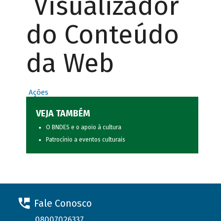
Visualizador
do Conteúdo
da Web
Ações
VEJA TAMBÉM
O BNDES e o apoio à cultura
Patrocínio a eventos culturais
Fale Conosco
08007026337