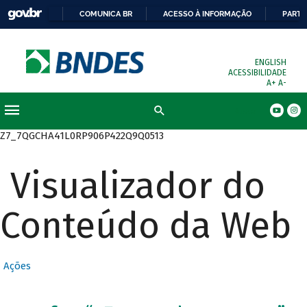
COMUNICA BR
ACESSO À INFORMAÇÃO
PARTI
ENGLISH
ACESSIBILIDADE
A+
A-
Busca
Z7_7QGCHA41L0RP906P422Q9Q0513
Visualizador do
Conteúdo da Web
Ações