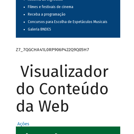
Filmes e festivais de cinema
Receba a programação
Concursos para Escolha de Espetáculos Musicais
Galeria BNDES
Z7_7QGCHA41L0RP906P422Q9Q05H7
Visualizador
do Conteúdo
da Web
Ações