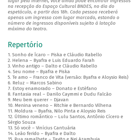
lugar pela internet, você ainda pode encontrar ingressos
na recepção do Espaço Cultural BNDES, no dia do
espetáculo, a partir das 18h. Cada pessoa receberá
apenas um ingresso com lugar marcado, estando o
número de ingressos disponíveis sujeito à lotação
máxima do teatro.
Repertório
1. Sonho de Ícaro – Piska e Cláudio Rabello
2. Helena – Byafra e Luis Eduardo Farah
3. Vinho antigo – Dalto e Cláudio Rabello
4. Seu nome – Byafra e Piska
5. Te amo – Franco de Vita (versão: Byafra e Aloysio Reis)
6. Reluz – Marcos Sabino
7. Estoy enamorado – Donato e Estéfano
8. Fantasia real – Danilo Caymmi e Dudu Falcão
9. Meu bem querer – Djavan
10. Menina veneno – Ritchie e Bernardo Vilhena
11. Moldura – Byafra, Nilo Pinta e Aloysio Reis
12. Último romântico – Lulu Santos, Antônio Cícero e
Sérgio Souza
13. Só você – Vinícius Cantuária
14. Leão ferido – Byafra e Dalto
15. Rua ramalhete – Tavito e Nei Azambuja