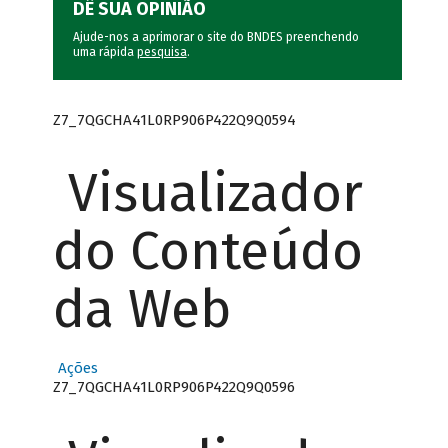
DÊ SUA OPINIÃO
Ajude-nos a aprimorar o site do BNDES preenchendo
uma rápida
pesquisa
.
Z7_7QGCHA41L0RP906P422Q9Q0594
Visualizador
do Conteúdo
da Web
Ações
Z7_7QGCHA41L0RP906P422Q9Q0596