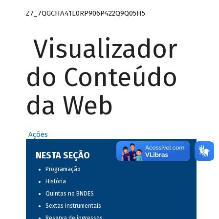
Z7_7QGCHA41L0RP906P422Q9Q05H5
Visualizador
do Conteúdo
da Web
Ações
NESTA SEÇÃO
Programação
História
Quintas no BNDES
Sextas instrumentais
Reserva de ingressos