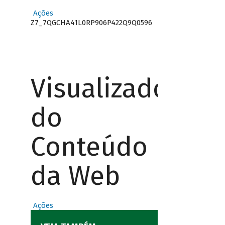
Ações
Z7_7QGCHA41L0RP906P422Q9Q0596
Visualizador
do
Conteúdo
da Web
Ações