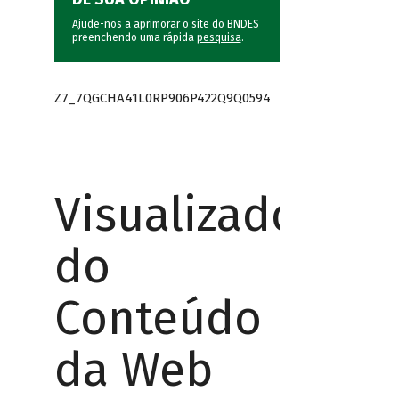
Ajude-nos a aprimorar o site do BNDES
preenchendo uma rápida
pesquisa
.
Z7_7QGCHA41L0RP906P422Q9Q0594
Visualizador
do
Conteúdo
da Web