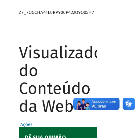
Z7_7QGCHA41L0RP906P422Q9Q05H7
Visualizador
do
Conteúdo
da Web
Ações
DÊ SUA OPINIÃO