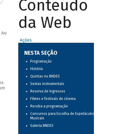
Conteúdo
da Web
 Ao
Ações
NESTA SEÇÃO
Programação
História
Quintas no BNDES
os
Sextas instrumentais
 um
Reserva de ingressos
Filmes e festivais de cinema
Receba a programação
Concursos para Escolha de Espetáculos
Musicais
Galeria BNDES