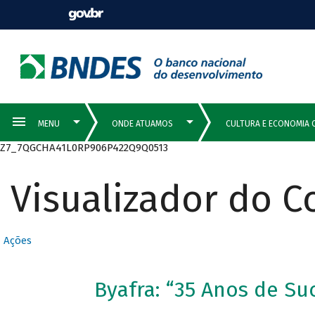
Z7_7QGCHA41L0RP906P422Q9Q0513
Visualizador do 
Ações
Byafra: “35 Anos de Su