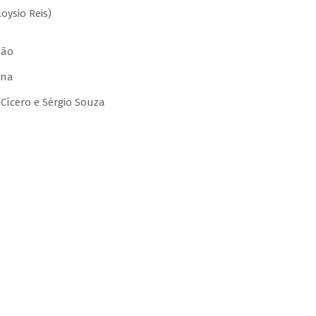
oysio Reis)
cão
ena
Cícero e Sérgio Souza