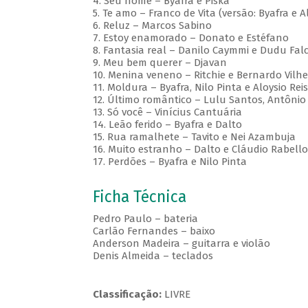
4. Seu nome – Byafra e Piska
5. Te amo – Franco de Vita (versão: Byafra e Al
6. Reluz – Marcos Sabino
7. Estoy enamorado – Donato e Estéfano
8. Fantasia real – Danilo Caymmi e Dudu Fal
9. Meu bem querer – Djavan
10. Menina veneno – Ritchie e Bernardo Vilh
11. Moldura – Byafra, Nilo Pinta e Aloysio Reis
12. Último romântico – Lulu Santos, Antônio 
13. Só você – Vinícius Cantuária
14. Leão ferido – Byafra e Dalto
15. Rua ramalhete – Tavito e Nei Azambuja
16. Muito estranho – Dalto e Cláudio Rabello
17. Perdões – Byafra e Nilo Pinta
Ficha Técnica
Pedro Paulo – bateria
Carlão Fernandes – baixo
Anderson Madeira – guitarra e violão
Denis Almeida – teclados
Classificação:
LIVRE