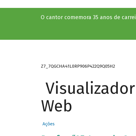
O cantor comemora 35 anos de carrei
Z7_7QGCHA41L0RP906P422Q9Q05H2
Visualizado
Web
Ações