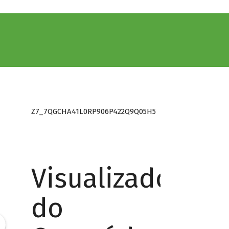
Z7_7QGCHA41L0RP906P422Q9Q05H5
Visualizador
do