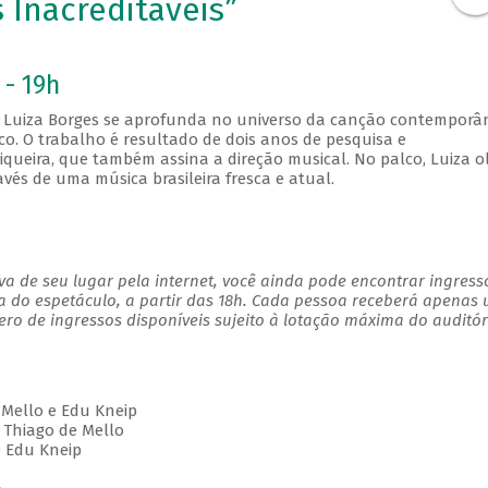
 Inacreditáveis”
 - 19h
Luiza Borges se aprofunda no universo da canção contemporâ
o. O trabalho é resultado de dois anos de pesquisa e
iqueira, que também assina a direção musical. No palco, Luiza o
avés de uma música brasileira fresca e atual.
a de seu lugar pela internet, você ainda pode encontrar ingress
a do espetáculo, a partir das 18h. Cada pessoa receberá apenas
o de ingressos disponíveis sujeito à lotação máxima do auditór
e Mello e Edu Kneip
 Thiago de Mello
e Edu Kneip