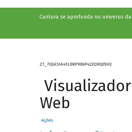
Cantora se aprofunda no universo d
Z7_7QGCHA41L0RP906P422Q9Q05H2
Visualizado
Web
Ações