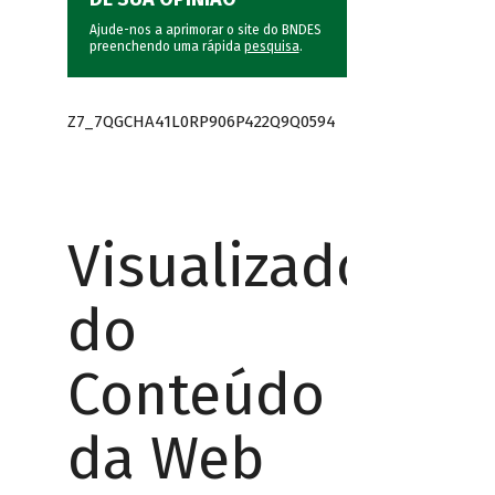
Ajude-nos a aprimorar o site do BNDES
preenchendo uma rápida
pesquisa
.
Z7_7QGCHA41L0RP906P422Q9Q0594
Visualizador
do
Conteúdo
da Web