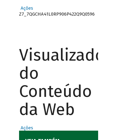
Ações
Z7_7QGCHA41L0RP906P422Q9Q0596
Visualizador
do
Conteúdo
da Web
Ações