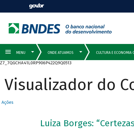
Z7_7QGCHA41L0RP906P422Q9Q0513
Visualizador do 
Ações
Luiza Borges: “Certezas