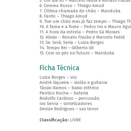
5. Um dia só – Marcelo Fedrá e Renato Frazã
6. Cinema Russo – Thiago Amud
7. Última chamada do chão – Manduka
8. Fardo – Thiago Amud
9. Tive um chão mas já faz tempo – Thiago T
10. A fama e a fome – Pedro Ivo e Mauro Agui
11. A hora da estrela – Pedro Sá Moraes
12. Aboio – Renato Frazão e Marcelo Fedrá
13. Se, Será, Seria – Luiza Borges
14. Tempo Rei – Gilberto Gil
15. Com os pés no futuro – Manduka
Ficha Técnica
Luiza Borges – voz
André Siqueira – violão e guitarra
Tássio Ramos – baixo elétrico
Pantico Rocha – bateria
Rodolfo Cardoso – percussão
Ivo Senra – sintetizadores
Denize Rodrigues – sax tenor
Classificação:
LIVRE