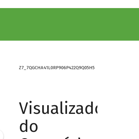
Z7_7QGCHA41L0RP906P422Q9Q05H5
Visualizador
do