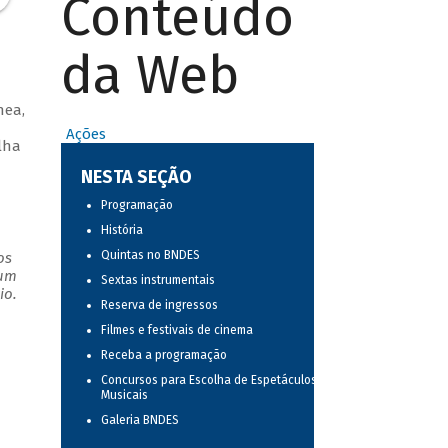
Conteúdo
da Web
nea,
Ações
lha
NESTA SEÇÃO
Programação
História
Quintas no BNDES
os
 um
Sextas instrumentais
io.
Reserva de ingressos
Filmes e festivais de cinema
Receba a programação
Concursos para Escolha de Espetáculos
Musicais
Galeria BNDES