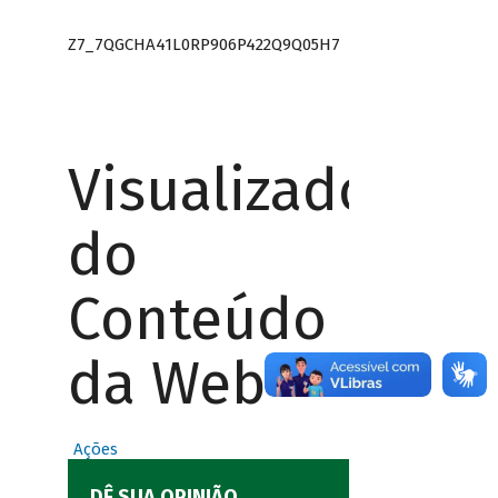
Z7_7QGCHA41L0RP906P422Q9Q05H7
Visualizador
do
Conteúdo
da Web
Ações
DÊ SUA OPINIÃO