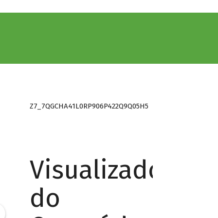
Z7_7QGCHA41L0RP906P422Q9Q05H5
Visualizador
do