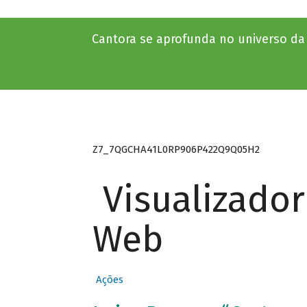
Cantora se aprofunda no universo d
Z7_7QGCHA41L0RP906P422Q9Q05H2
Visualizado
Web
Ações