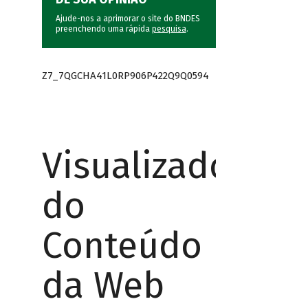
Ajude-nos a aprimorar o site do BNDES
preenchendo uma rápida
pesquisa
.
Z7_7QGCHA41L0RP906P422Q9Q0594
Visualizador
do
Conteúdo
da Web