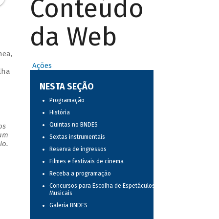
Conteúdo
da Web
nea,
Ações
lha
NESTA SEÇÃO
Programação
História
Quintas no BNDES
os
 um
Sextas instrumentais
io.
Reserva de ingressos
Filmes e festivais de cinema
Receba a programação
Concursos para Escolha de Espetáculos
Musicais
Galeria BNDES