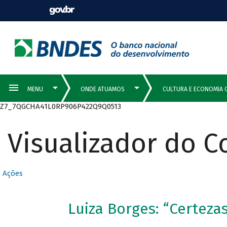
Z7_7QGCHA41L0RP906P422Q9Q0513
Visualizador do 
Ações
Luiza Borges: “Certezas