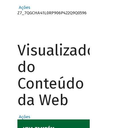
Ações
Z7_7QGCHA41L0RP906P422Q9Q0596
Visualizador
do
Conteúdo
da Web
Ações