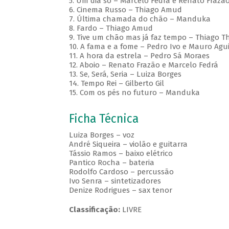
5. Um dia só – Marcelo Fedrá e Renato Frazã
6. Cinema Russo – Thiago Amud
7. Última chamada do chão – Manduka
8. Fardo – Thiago Amud
9. Tive um chão mas já faz tempo – Thiago T
10. A fama e a fome – Pedro Ivo e Mauro Agui
11. A hora da estrela – Pedro Sá Moraes
12. Aboio – Renato Frazão e Marcelo Fedrá
13. Se, Será, Seria – Luiza Borges
14. Tempo Rei – Gilberto Gil
15. Com os pés no futuro – Manduka
Ficha Técnica
Luiza Borges – voz
André Siqueira – violão e guitarra
Tássio Ramos – baixo elétrico
Pantico Rocha – bateria
Rodolfo Cardoso – percussão
Ivo Senra – sintetizadores
Denize Rodrigues – sax tenor
Classificação:
LIVRE