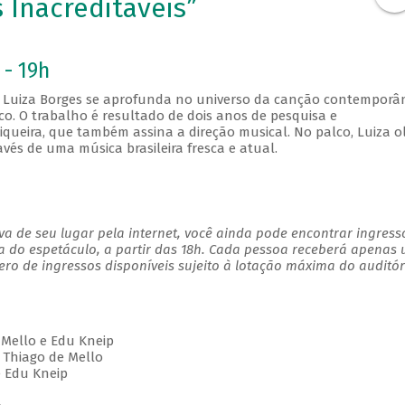
 Inacreditáveis”
 - 19h
Luiza Borges se aprofunda no universo da canção contemporâ
o. O trabalho é resultado de dois anos de pesquisa e
iqueira, que também assina a direção musical. No palco, Luiza o
avés de uma música brasileira fresca e atual.
a de seu lugar pela internet, você ainda pode encontrar ingress
a do espetáculo, a partir das 18h. Cada pessoa receberá apenas
o de ingressos disponíveis sujeito à lotação máxima do auditór
e Mello e Edu Kneip
 Thiago de Mello
e Edu Kneip