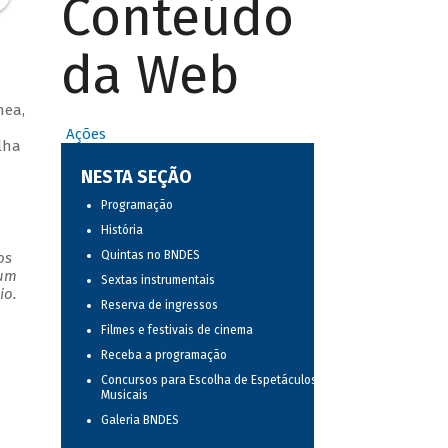
Conteúdo
da Web
nea,
Ações
lha
NESTA SEÇÃO
Programação
História
Quintas no BNDES
os
 um
Sextas instrumentais
io.
Reserva de ingressos
Filmes e festivais de cinema
Receba a programação
Concursos para Escolha de Espetáculos
Musicais
Galeria BNDES