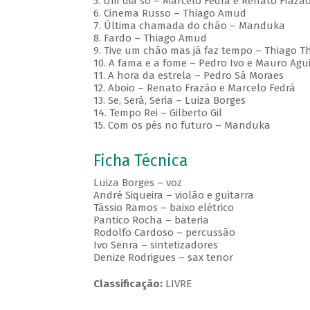
5. Um dia só – Marcelo Fedrá e Renato Frazã
6. Cinema Russo – Thiago Amud
7. Última chamada do chão – Manduka
8. Fardo – Thiago Amud
9. Tive um chão mas já faz tempo – Thiago T
10. A fama e a fome – Pedro Ivo e Mauro Agui
11. A hora da estrela – Pedro Sá Moraes
12. Aboio – Renato Frazão e Marcelo Fedrá
13. Se, Será, Seria – Luiza Borges
14. Tempo Rei – Gilberto Gil
15. Com os pés no futuro – Manduka
Ficha Técnica
Luiza Borges – voz
André Siqueira – violão e guitarra
Tássio Ramos – baixo elétrico
Pantico Rocha – bateria
Rodolfo Cardoso – percussão
Ivo Senra – sintetizadores
Denize Rodrigues – sax tenor
Classificação:
LIVRE