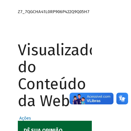
Z7_7QGCHA41L0RP906P422Q9Q05H7
Visualizador
do
Conteúdo
da Web
Ações
DÊ SUA OPINIÃO