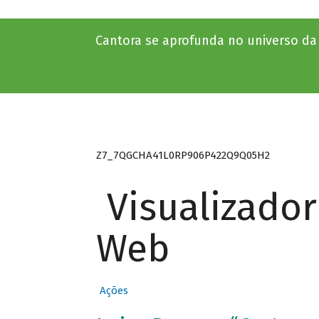
Cantora se aprofunda no universo d
Z7_7QGCHA41L0RP906P422Q9Q05H2
Visualizado
Web
Ações