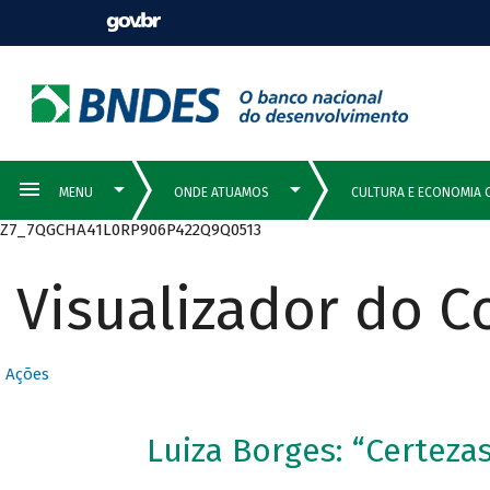
Z7_7QGCHA41L0RP906P422Q9Q0513
Visualizador do 
Ações
Luiza Borges: “Certezas