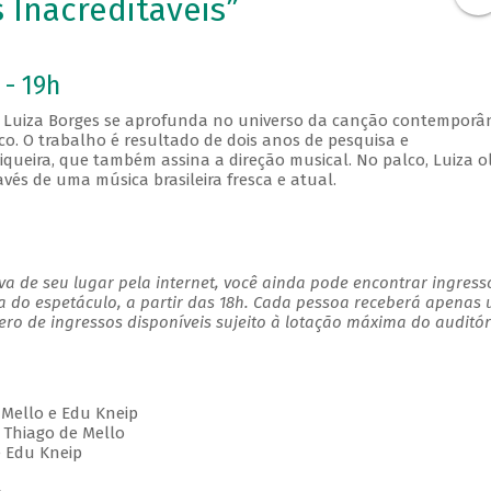
 Inacreditáveis”
 - 19h
Luiza Borges se aprofunda no universo da canção contemporâ
o. O trabalho é resultado de dois anos de pesquisa e
iqueira, que também assina a direção musical. No palco, Luiza o
avés de uma música brasileira fresca e atual.
a de seu lugar pela internet, você ainda pode encontrar ingress
a do espetáculo, a partir das 18h. Cada pessoa receberá apenas
o de ingressos disponíveis sujeito à lotação máxima do auditór
e Mello e Edu Kneip
 Thiago de Mello
e Edu Kneip