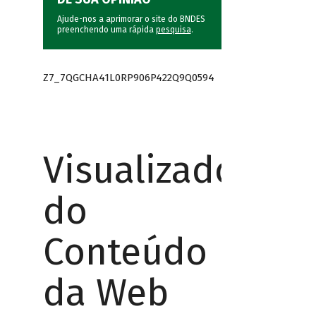
Ajude-nos a aprimorar o site do BNDES
preenchendo uma rápida
pesquisa
.
Z7_7QGCHA41L0RP906P422Q9Q0594
Visualizador
do
Conteúdo
da Web