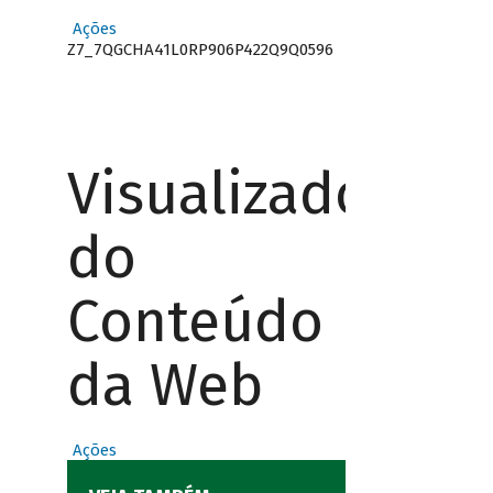
Ações
Z7_7QGCHA41L0RP906P422Q9Q0596
Visualizador
do
Conteúdo
da Web
Ações