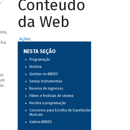
Conteúdo
da Web
nea,
Ações
lha
NESTA SEÇÃO
Programação
História
Quintas no BNDES
os
 um
Sextas instrumentais
io.
Reserva de ingressos
Filmes e festivais de cinema
Receba a programação
Concursos para Escolha de Espetáculos
Musicais
Galeria BNDES