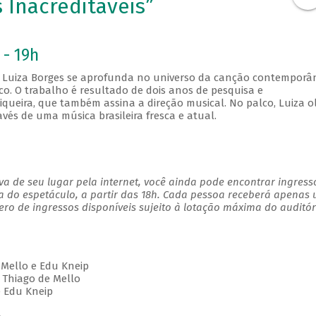
 Inacreditáveis”
 - 19h
Luiza Borges se aprofunda no universo da canção contemporâ
o. O trabalho é resultado de dois anos de pesquisa e
iqueira, que também assina a direção musical. No palco, Luiza o
avés de uma música brasileira fresca e atual.
a de seu lugar pela internet, você ainda pode encontrar ingress
a do espetáculo, a partir das 18h. Cada pessoa receberá apenas
o de ingressos disponíveis sujeito à lotação máxima do auditór
e Mello e Edu Kneip
 Thiago de Mello
e Edu Kneip