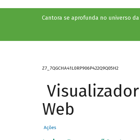
Cantora se aprofunda no universo d
Z7_7QGCHA41L0RP906P422Q9Q05H2
Visualizado
Web
Ações