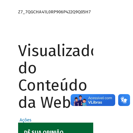
Z7_7QGCHA41L0RP906P422Q9Q05H7
Visualizador
do
Conteúdo
da Web
Ações
DÊ SUA OPINIÃO