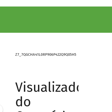
Z7_7QGCHA41L0RP906P422Q9Q05H5
Visualizador
do