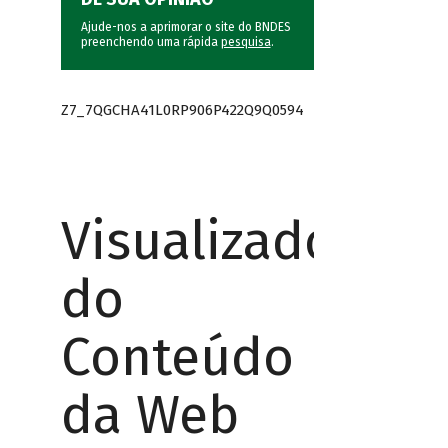
Ajude-nos a aprimorar o site do BNDES
preenchendo uma rápida
pesquisa
.
Z7_7QGCHA41L0RP906P422Q9Q0594
Visualizador
do
Conteúdo
da Web