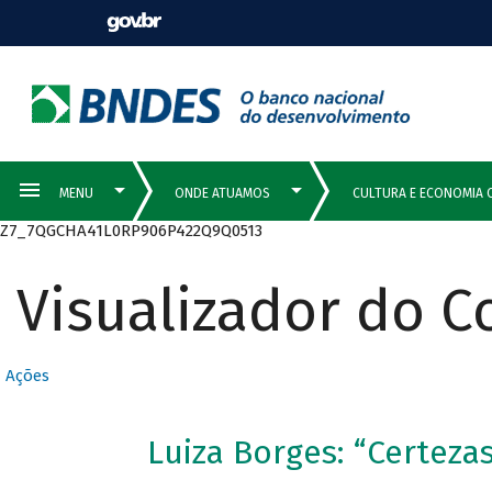
Z7_7QGCHA41L0RP906P422Q9Q0513
Visualizador do 
Ações
Luiza Borges: “Certezas