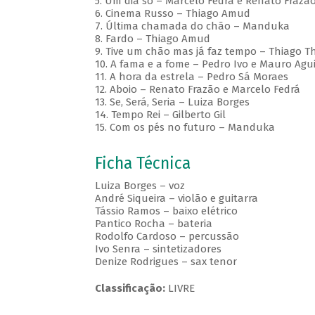
5. Um dia só – Marcelo Fedrá e Renato Frazã
6. Cinema Russo – Thiago Amud
7. Última chamada do chão – Manduka
8. Fardo – Thiago Amud
9. Tive um chão mas já faz tempo – Thiago T
10. A fama e a fome – Pedro Ivo e Mauro Agui
11. A hora da estrela – Pedro Sá Moraes
12. Aboio – Renato Frazão e Marcelo Fedrá
13. Se, Será, Seria – Luiza Borges
14. Tempo Rei – Gilberto Gil
15. Com os pés no futuro – Manduka
Ficha Técnica
Luiza Borges – voz
André Siqueira – violão e guitarra
Tássio Ramos – baixo elétrico
Pantico Rocha – bateria
Rodolfo Cardoso – percussão
Ivo Senra – sintetizadores
Denize Rodrigues – sax tenor
Classificação:
LIVRE