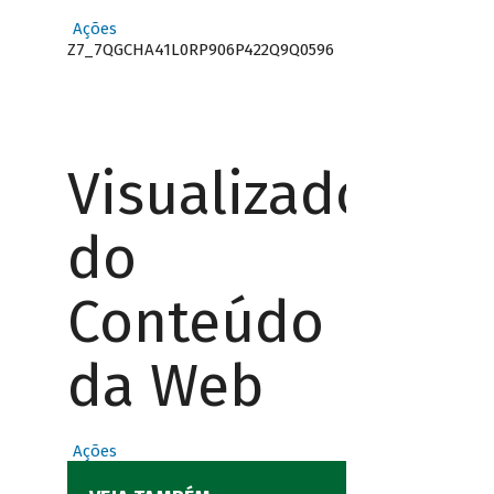
Ações
Z7_7QGCHA41L0RP906P422Q9Q0596
Visualizador
do
Conteúdo
da Web
Ações