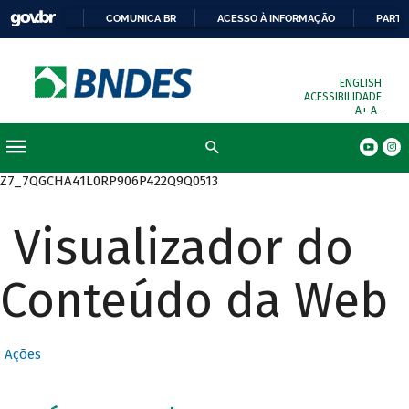
COMUNICA BR
ACESSO À INFORMAÇÃO
PARTI
ENGLISH
ACESSIBILIDADE
A+
A-
Busca
Z7_7QGCHA41L0RP906P422Q9Q0513
Visualizador do
Conteúdo da Web
Ações