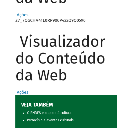
Ações
Z7_7QGCHA41L0RP906P422Q9Q0596
Visualizador
do Conteúdo
da Web
Ações
VEJA TAMBÉM
O BNDES e o apoio à cultura
Patrocínio a eventos culturais