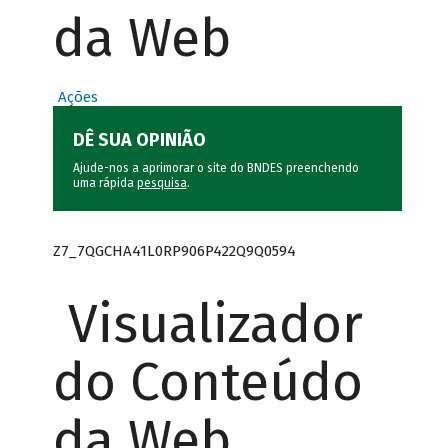
da Web
Ações
DÊ SUA OPINIÃO
Ajude-nos a aprimorar o site do BNDES preenchendo
uma rápida
pesquisa
.
Z7_7QGCHA41L0RP906P422Q9Q0594
Visualizador
do Conteúdo
da Web