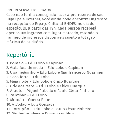
PRÉ-RESERVA ENCERRADA
Caso não tenha conseguido fazer a pré-reserva de seu
lugar pela internet, você ainda pode encontrar ingressos
na recepção do Espaço Cultural BNDES, no dia do
espetáculo, a partir das 18h. Cada pessoa receberá
apenas um ingresso com lugar marcado, estando o
número de ingressos disponíveis sujeito à lotação
máxima do auditório.
Repertório
1. Ponteio – Edu Lobo e Capinan
2. Viola fora de moda – Edu Lobo e Capinan
3. Upa neguinho – Edu Lobo e Gianfrancesco Guarnieri
4. Casa forte – Edu Lobo
5. Meia noite – Edu Lobo e Chico Buarque
6. Ode aos ratos – Edu Lobo e Chico Buarque
7. Arauto – Miguel Rabello e Paulo César Pinheiro
8. Zanzibar – Edu Lobo
9. Mourão – Guerra Peixe
10. Algodão – Luiz Gonzaga
11. Corrupião – Edu Lobo e Paulo César Pinheiro
12. Mulher rendeira – Domínio público