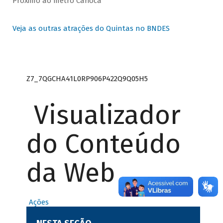
Próximo ao metrô Carioca
Veja as outras atrações do Quintas no BNDES
Z7_7QGCHA41L0RP906P422Q9Q05H5
Visualizador
do Conteúdo
da Web
Ações