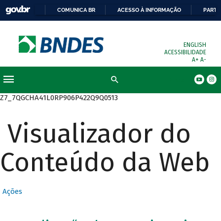
COMUNICA BR
ACESSO À INFORMAÇÃO
PARTI
ENGLISH
ACESSIBILIDADE
A+
A-
Busca
Z7_7QGCHA41L0RP906P422Q9Q0513
Visualizador do
Conteúdo da Web
Ações