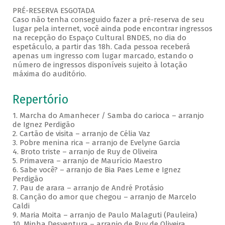
PRÉ-RESERVA ESGOTADA
Caso não tenha conseguido fazer a pré-reserva de seu
lugar pela internet, você ainda pode encontrar ingressos
na recepção do Espaço Cultural BNDES, no dia do
espetáculo, a partir das 18h. Cada pessoa receberá
apenas um ingresso com lugar marcado, estando o
número de ingressos disponíveis sujeito à lotação
máxima do auditório.
Repertório
1. Marcha do Amanhecer / Samba do carioca – arranjo
de Ignez Perdigão
2. Cartão de visita – arranjo de Célia Vaz
3. Pobre menina rica – arranjo de Evelyne Garcia
4. Broto triste – arranjo de Ruy de Oliveira
5. Primavera – arranjo de Maurício Maestro
6. Sabe você? – arranjo de Bia Paes Leme e Ignez
Perdigão
7. Pau de arara – arranjo de André Protásio
8. Canção do amor que chegou – arranjo de Marcelo
Caldi
9. Maria Moita – arranjo de Paulo Malaguti (Pauleira)
10. Minha Desventura – arranjo de Ruy de Oliveira