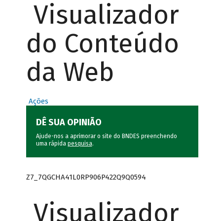
Visualizador
do Conteúdo
da Web
Ações
DÊ SUA OPINIÃO
Ajude-nos a aprimorar o site do BNDES preenchendo
uma rápida
pesquisa
.
Z7_7QGCHA41L0RP906P422Q9Q0594
Visualizador