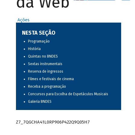
da Web
Ações
NESTA SEÇÃO
Programação
História
Quintas no BNDES
Sextas instrumentais
Reserva de ingressos
Filmes e festivais de cinema
Receba a programação
Concursos para Escolha de Espetáculos Musicais
Galeria BNDES
Z7_7QGCHA41L0RP906P422Q9Q05H7