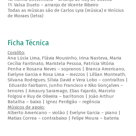
11. Valsa Dueto – arranjo de Vicente Ribeiro
Todas as músicas são de Carlos Lyra (música) e Vinícius
de Moraes (letra)
Ficha Técnica
Coralito:
Ana Lúcia Lima, Flávia Mousinho, Irina Nasteva, Maria
Cecília Fantinato, Maristela Pessoa, Patrícia Vitória
Penha e Rosana Neves – sopranos | Branca Americano,
Evelyne Garcia e Rosa Lima – mezzos | Lillian Monteath,
Silvana Rodrigues, Sílvia David e Vera Lobo – contraltos |
Eduardo Fairbairn, Junho Francisco e Xiko Gonçalves –
tenores | Amaury Saramago, Elias Fajardo, Marcelo
Folgosi e Ruy de Oliveira – barítonos | João Arthur
Batalha – baixo | Ignez Perdigão – regência
Músicos de apoio:
Alberto Americano – violão | Evelyne Garcia – piano |
Matias Correa – contrabaixo | Felipe Moura – bateria