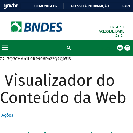
COMUNICA BR
ACESSO À INFORMAÇÃO
PARTI
ENGLISH
ACESSIBILIDADE
A+
A-
Busca
Z7_7QGCHA41L0RP906P422Q9Q0513
Visualizador do
Conteúdo da Web
Ações