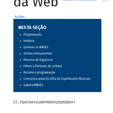
da Web
Ações
NESTA SEÇÃO
Programação
História
Quintas no BNDES
Sextas instrumentais
Reserva de ingressos
Filmes e festivais de cinema
Receba a programação
Concursos para Escolha de Espetáculos Musicais
Galeria BNDES
Z7_7QGCHA41L0RP906P422Q9Q05H7