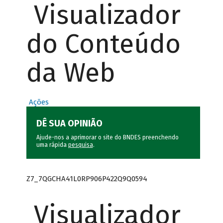
Visualizador
do Conteúdo
da Web
Ações
DÊ SUA OPINIÃO
Ajude-nos a aprimorar o site do BNDES preenchendo
uma rápida
pesquisa
.
Z7_7QGCHA41L0RP906P422Q9Q0594
Visualizador