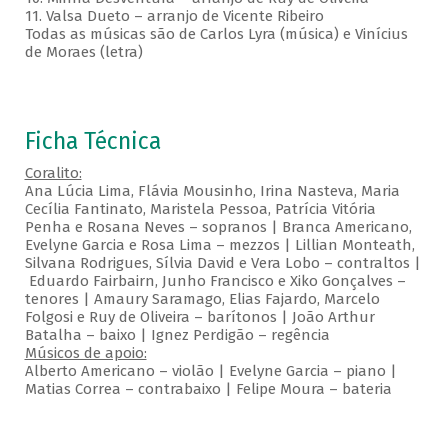
11. Valsa Dueto – arranjo de Vicente Ribeiro
Todas as músicas são de Carlos Lyra (música) e Vinícius
de Moraes (letra)
Ficha Técnica
Coralito:
Ana Lúcia Lima, Flávia Mousinho, Irina Nasteva, Maria
Cecília Fantinato, Maristela Pessoa, Patrícia Vitória
Penha e Rosana Neves – sopranos | Branca Americano,
Evelyne Garcia e Rosa Lima – mezzos | Lillian Monteath,
Silvana Rodrigues, Sílvia David e Vera Lobo – contraltos |
Eduardo Fairbairn, Junho Francisco e Xiko Gonçalves –
tenores | Amaury Saramago, Elias Fajardo, Marcelo
Folgosi e Ruy de Oliveira – barítonos | João Arthur
Batalha – baixo | Ignez Perdigão – regência
Músicos de apoio:
Alberto Americano – violão | Evelyne Garcia – piano |
Matias Correa – contrabaixo | Felipe Moura – bateria