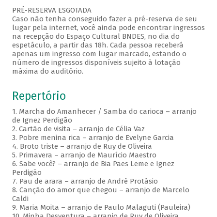
PRÉ-RESERVA ESGOTADA
Caso não tenha conseguido fazer a pré-reserva de seu
lugar pela internet, você ainda pode encontrar ingressos
na recepção do Espaço Cultural BNDES, no dia do
espetáculo, a partir das 18h. Cada pessoa receberá
apenas um ingresso com lugar marcado, estando o
número de ingressos disponíveis sujeito à lotação
máxima do auditório.
Repertório
1. Marcha do Amanhecer / Samba do carioca – arranjo
de Ignez Perdigão
2. Cartão de visita – arranjo de Célia Vaz
3. Pobre menina rica – arranjo de Evelyne Garcia
4. Broto triste – arranjo de Ruy de Oliveira
5. Primavera – arranjo de Maurício Maestro
6. Sabe você? – arranjo de Bia Paes Leme e Ignez
Perdigão
7. Pau de arara – arranjo de André Protásio
8. Canção do amor que chegou – arranjo de Marcelo
Caldi
9. Maria Moita – arranjo de Paulo Malaguti (Pauleira)
10. Minha Desventura – arranjo de Ruy de Oliveira