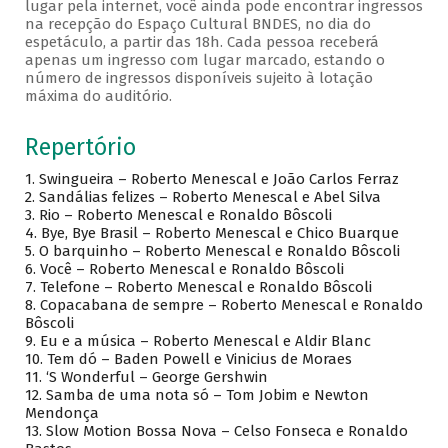
lugar pela internet, você ainda pode encontrar ingressos
na recepção do Espaço Cultural BNDES, no dia do
espetáculo, a partir das 18h. Cada pessoa receberá
apenas um ingresso com lugar marcado, estando o
número de ingressos disponíveis sujeito à lotação
máxima do auditório.
Repertório
1. Swingueira – Roberto Menescal e João Carlos Ferraz
2. Sandálias felizes – Roberto Menescal e Abel Silva
3. Rio – Roberto Menescal e Ronaldo Bôscoli
4. Bye, Bye Brasil – Roberto Menescal e Chico Buarque
5. O barquinho – Roberto Menescal e Ronaldo Bôscoli
6. Você – Roberto Menescal e Ronaldo Bôscoli
7. Telefone – Roberto Menescal e Ronaldo Bôscoli
8. Copacabana de sempre – Roberto Menescal e Ronaldo
Bôscoli
9. Eu e a música – Roberto Menescal e Aldir Blanc
10. Tem dó – Baden Powell e Vinicius de Moraes
11. ‘S Wonderful – George Gershwin
12. Samba de uma nota só – Tom Jobim e Newton
Mendonça
13. Slow Motion Bossa Nova – Celso Fonseca e Ronaldo