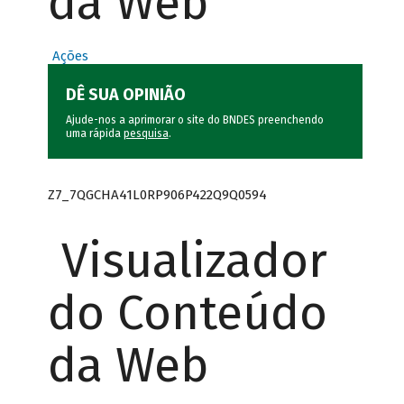
da Web
Ações
DÊ SUA OPINIÃO
Ajude-nos a aprimorar o site do BNDES preenchendo
uma rápida
pesquisa
.
Z7_7QGCHA41L0RP906P422Q9Q0594
Visualizador
do Conteúdo
da Web