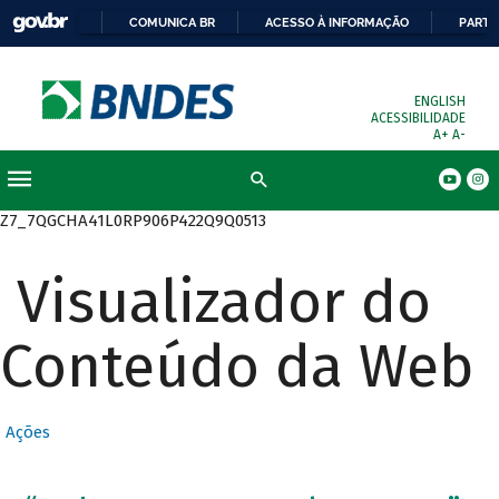
COMUNICA BR
ACESSO À INFORMAÇÃO
PARTI
ENGLISH
ACESSIBILIDADE
A+
A-
Busca
Z7_7QGCHA41L0RP906P422Q9Q0513
Visualizador do
Conteúdo da Web
Ações