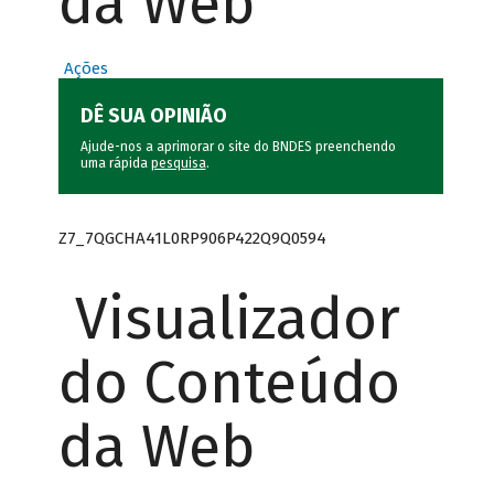
da Web
Ações
DÊ SUA OPINIÃO
Ajude-nos a aprimorar o site do BNDES preenchendo
uma rápida
pesquisa
.
Z7_7QGCHA41L0RP906P422Q9Q0594
Visualizador
do Conteúdo
da Web