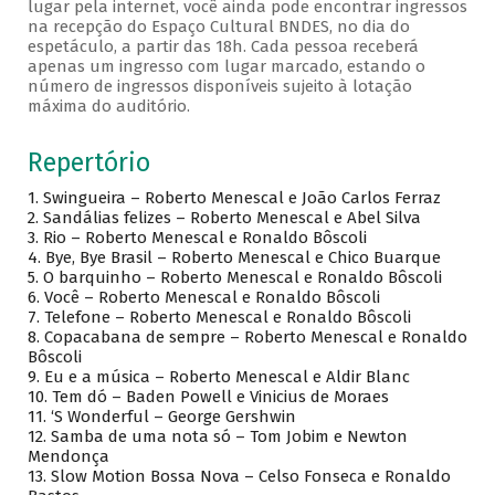
lugar pela internet, você ainda pode encontrar ingressos
na recepção do Espaço Cultural BNDES, no dia do
espetáculo, a partir das 18h. Cada pessoa receberá
apenas um ingresso com lugar marcado, estando o
número de ingressos disponíveis sujeito à lotação
máxima do auditório.
Repertório
1. Swingueira – Roberto Menescal e João Carlos Ferraz
2. Sandálias felizes – Roberto Menescal e Abel Silva
3. Rio – Roberto Menescal e Ronaldo Bôscoli
4. Bye, Bye Brasil – Roberto Menescal e Chico Buarque
5. O barquinho – Roberto Menescal e Ronaldo Bôscoli
6. Você – Roberto Menescal e Ronaldo Bôscoli
7. Telefone – Roberto Menescal e Ronaldo Bôscoli
8. Copacabana de sempre – Roberto Menescal e Ronaldo
Bôscoli
9. Eu e a música – Roberto Menescal e Aldir Blanc
10. Tem dó – Baden Powell e Vinicius de Moraes
11. ‘S Wonderful – George Gershwin
12. Samba de uma nota só – Tom Jobim e Newton
Mendonça
13. Slow Motion Bossa Nova – Celso Fonseca e Ronaldo