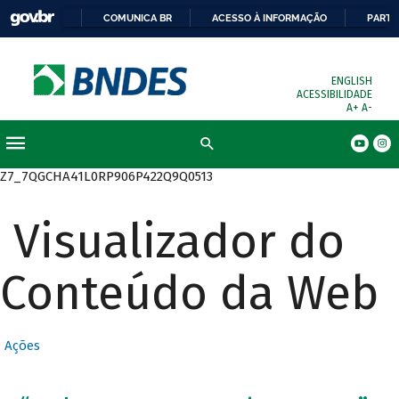
COMUNICA BR
ACESSO À INFORMAÇÃO
PARTI
ENGLISH
ACESSIBILIDADE
A+
A-
Busca
Z7_7QGCHA41L0RP906P422Q9Q0513
Visualizador do
Conteúdo da Web
Ações