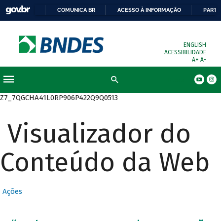
COMUNICA BR
ACESSO À INFORMAÇÃO
PARTI
ENGLISH
ACESSIBILIDADE
A+
A-
Busca
Z7_7QGCHA41L0RP906P422Q9Q0513
Visualizador do
Conteúdo da Web
Ações