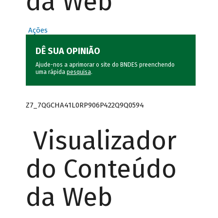
da Web
Ações
DÊ SUA OPINIÃO
Ajude-nos a aprimorar o site do BNDES preenchendo
uma rápida
pesquisa
.
Z7_7QGCHA41L0RP906P422Q9Q0594
Visualizador
do Conteúdo
da Web