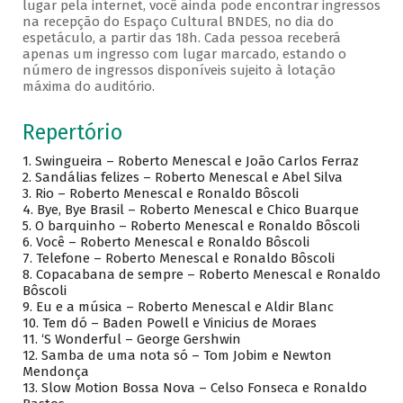
lugar pela internet, você ainda pode encontrar ingressos
na recepção do Espaço Cultural BNDES, no dia do
espetáculo, a partir das 18h. Cada pessoa receberá
apenas um ingresso com lugar marcado, estando o
número de ingressos disponíveis sujeito à lotação
máxima do auditório.
Repertório
1. Swingueira – Roberto Menescal e João Carlos Ferraz
2. Sandálias felizes – Roberto Menescal e Abel Silva
3. Rio – Roberto Menescal e Ronaldo Bôscoli
4. Bye, Bye Brasil – Roberto Menescal e Chico Buarque
5. O barquinho – Roberto Menescal e Ronaldo Bôscoli
6. Você – Roberto Menescal e Ronaldo Bôscoli
7. Telefone – Roberto Menescal e Ronaldo Bôscoli
8. Copacabana de sempre – Roberto Menescal e Ronaldo
Bôscoli
9. Eu e a música – Roberto Menescal e Aldir Blanc
10. Tem dó – Baden Powell e Vinicius de Moraes
11. ‘S Wonderful – George Gershwin
12. Samba de uma nota só – Tom Jobim e Newton
Mendonça
13. Slow Motion Bossa Nova – Celso Fonseca e Ronaldo