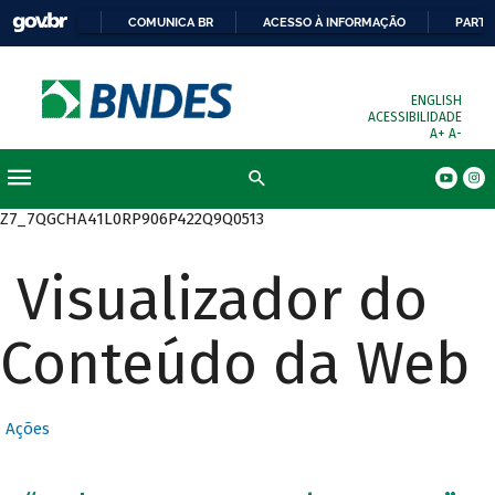
COMUNICA BR
ACESSO À INFORMAÇÃO
PARTI
ENGLISH
ACESSIBILIDADE
A+
A-
Busca
Z7_7QGCHA41L0RP906P422Q9Q0513
Visualizador do
Conteúdo da Web
Ações