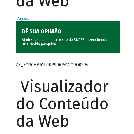
da Web
Ações
DÊ SUA OPINIÃO
Ajude-nos a aprimorar o site do BNDES preenchendo
uma rápida
pesquisa
.
Z7_7QGCHA41L0RP906P422Q9Q0594
Visualizador
do Conteúdo
da Web