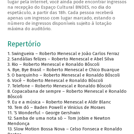
lugar pela internet, você ainda pode encontrar ingressos
na recepção do Espaço Cultural BNDES, no dia do
espetáculo, a partir das 18h. Cada pessoa receberá
apenas um ingresso com lugar marcado, estando o
número de ingressos disponíveis sujeito à lotação
máxima do auditório.
Repertório
1. Swingueira – Roberto Menescal e João Carlos Ferraz
2. Sandálias felizes – Roberto Menescal e Abel Silva
3. Rio – Roberto Menescal e Ronaldo Bôscoli
4. Bye, Bye Brasil – Roberto Menescal e Chico Buarque
5. O barquinho – Roberto Menescal e Ronaldo Bôscoli
6. Você – Roberto Menescal e Ronaldo Bôscoli
7. Telefone – Roberto Menescal e Ronaldo Bôscoli
8. Copacabana de sempre – Roberto Menescal e Ronaldo
Bôscoli
9. Eu e a música – Roberto Menescal e Aldir Blanc
10. Tem dó – Baden Powell e Vinicius de Moraes
11. ‘S Wonderful – George Gershwin
12. Samba de uma nota só – Tom Jobim e Newton
Mendonça
13. Slow Motion Bossa Nova – Celso Fonseca e Ronaldo