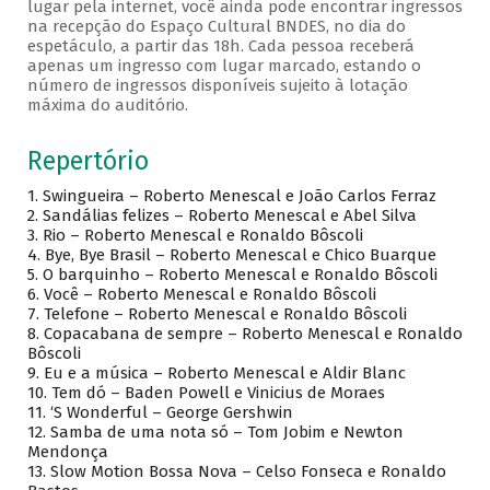
lugar pela internet, você ainda pode encontrar ingressos
na recepção do Espaço Cultural BNDES, no dia do
espetáculo, a partir das 18h. Cada pessoa receberá
apenas um ingresso com lugar marcado, estando o
número de ingressos disponíveis sujeito à lotação
máxima do auditório.
Repertório
1. Swingueira – Roberto Menescal e João Carlos Ferraz
2. Sandálias felizes – Roberto Menescal e Abel Silva
3. Rio – Roberto Menescal e Ronaldo Bôscoli
4. Bye, Bye Brasil – Roberto Menescal e Chico Buarque
5. O barquinho – Roberto Menescal e Ronaldo Bôscoli
6. Você – Roberto Menescal e Ronaldo Bôscoli
7. Telefone – Roberto Menescal e Ronaldo Bôscoli
8. Copacabana de sempre – Roberto Menescal e Ronaldo
Bôscoli
9. Eu e a música – Roberto Menescal e Aldir Blanc
10. Tem dó – Baden Powell e Vinicius de Moraes
11. ‘S Wonderful – George Gershwin
12. Samba de uma nota só – Tom Jobim e Newton
Mendonça
13. Slow Motion Bossa Nova – Celso Fonseca e Ronaldo