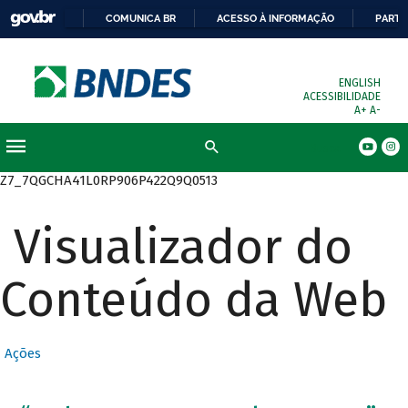
COMUNICA BR
ACESSO À INFORMAÇÃO
PARTI
ENGLISH
ACESSIBILIDADE
A+
A-
Busca
Z7_7QGCHA41L0RP906P422Q9Q0513
Visualizador do
Conteúdo da Web
Ações