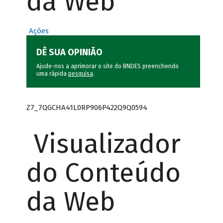
da Web
Ações
DÊ SUA OPINIÃO
Ajude-nos a aprimorar o site do BNDES preenchendo
uma rápida
pesquisa
.
Z7_7QGCHA41L0RP906P422Q9Q0594
Visualizador
do Conteúdo
da Web