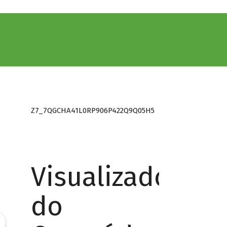
Z7_7QGCHA41L0RP906P422Q9Q05H5
Visualizador
do