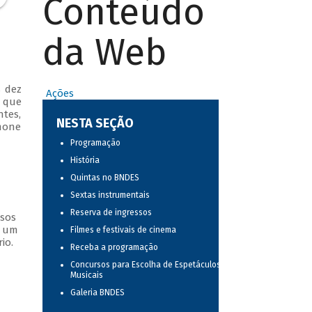
Conteúdo
da Web
s dez
Ações
o que
ntes,
NESTA SEÇÃO
imone
Programação
História
Quintas no BNDES
Sextas instrumentais
Reserva de ingressos
ssos
s um
Filmes e festivais de cinema
io.
Receba a programação
Concursos para Escolha de Espetáculos
Musicais
Galeria BNDES