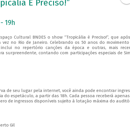
icália É Preciso!”
- 19h
spaço Cultural BNDES o show “Tropicália é Preciso!”, que apó
a vez no Rio de Janeiro. Celebrando os 50 anos do moviment
 inclui no repertório canções da época e outras, mais rece
tura surpreendente, contando com participações especiais de S
va de seu lugar pela internet, você ainda pode encontrar ingre
a do espetáculo, a partir das 18h. Cada pessoa receberá apena
o de ingressos disponíveis sujeito à lotação máxima do auditór
erto Gil