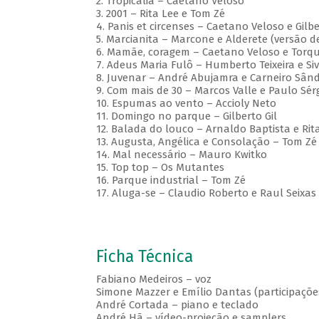
2. Tropicália – Caetano Veloso
3. 2001 – Rita Lee e Tom Zé
4. Panis et circenses – Caetano Veloso e Gilbe
5. Marcianita – Marcone e Alderete (versão 
6. Mamãe, coragem – Caetano Veloso e Torq
7. Adeus Maria Fulô – Humberto Teixeira e Si
8. Juvenar – André Abujamra e Carneiro Sân
9. Com mais de 30 – Marcos Valle e Paulo Sérg
10. Espumas ao vento – Accioly Neto
11. Domingo no parque – Gilberto Gil
12. Balada do louco – Arnaldo Baptista e Rit
13. Augusta, Angélica e Consolação – Tom Zé
14. Mal necessário – Mauro Kwitko
15. Top top – Os Mutantes
16. Parque industrial – Tom Zé
17. Aluga-se – Claudio Roberto e Raul Seixas
Ficha Técnica
Fabiano Medeiros – voz
Simone Mazzer e Emílio Dantas (participações
André Cortada – piano e teclado
André Hã – vídeo-projeção e samplers