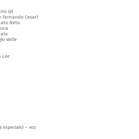
rto Gil
de Fernando Cesar)
uato Neto
vuca
dalo
io Valle
a Lee
 especiais) – voz