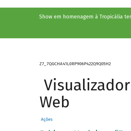
Show em homenagem à Tropicália tem
Z7_7QGCHA41L0RP906P422Q9Q05H2
Visualizado
Web
Ações