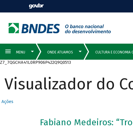
Z7_7QGCHA41L0RP906P422Q9Q0513
Visualizador do 
Ações
Fabiano Medeiros: “Trop