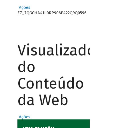
Ações
Z7_7QGCHA41L0RP906P422Q9Q0596
Visualizador
do
Conteúdo
da Web
Ações