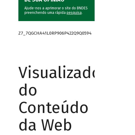
Ajude-nos a aprimorar o site do BNDES
preenchendo uma rápida
pesquisa
.
Z7_7QGCHA41L0RP906P422Q9Q0594
Visualizador
do
Conteúdo
da Web