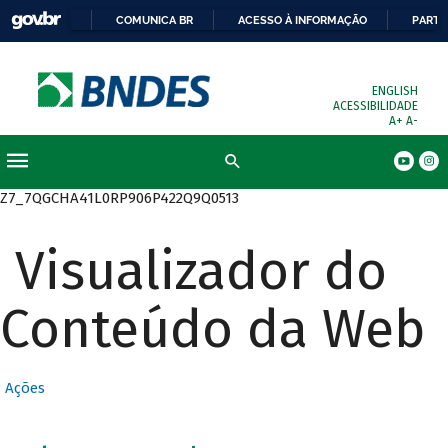
COMUNICA BR
ACESSO À INFORMAÇÃO
PARTI
ENGLISH
ACESSIBILIDADE
A+
A-
Busca
Z7_7QGCHA41L0RP906P422Q9Q0513
Visualizador do
Conteúdo da Web
Ações