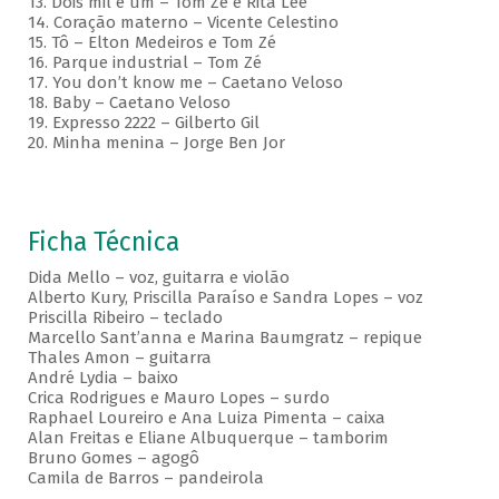
13. Dois mil e um – Tom Zé e Rita Lee
14. Coração materno – Vicente Celestino
15. Tô – Elton Medeiros e Tom Zé
16. Parque industrial – Tom Zé
17. You don’t know me – Caetano Veloso
18. Baby – Caetano Veloso
19. Expresso 2222 – Gilberto Gil
20. Minha menina – Jorge Ben Jor
Ficha Técnica
Dida Mello – voz, guitarra e violão
Alberto Kury, Priscilla Paraíso e Sandra Lopes – voz
Priscilla Ribeiro – teclado
Marcello Sant’anna e Marina Baumgratz – repique
Thales Amon – guitarra
André Lydia – baixo
Crica Rodrigues e Mauro Lopes – surdo
Raphael Loureiro e Ana Luiza Pimenta – caixa
Alan Freitas e Eliane Albuquerque – tamborim
Bruno Gomes – agogô
Camila de Barros – pandeirola