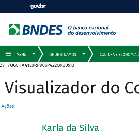
Z7_7QGCHA41L0RP906P422Q9Q0513
Visualizador do 
Ações
Karla da Silva