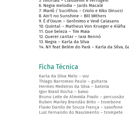
5.
Imortais – Claudemir e Ferrugem
6.
Negra melodia – Jards Macalé
7.
Mariô / Sucrilhos – Criolo e Kiko Dinucci
8.
Ain’t no Sunshine – Bill Withers
9.
É d’Oxum – Gerônimo e Vevê Calasans
10.
Quintal – Matheus Von Krueger e Aláfia
11.
Que beleza – Tim Maia
12.
Querer cantar – Iara Rennó
13.
Negra – Karla da Silva
14.
NY feat Belém do Pará – Karla da Silva, G
Ficha Técnica
Karla da Silva Melo – voz
Thiago Barromeo Paulo – guitarra
Hermes Medeiros da Silva – bateria
Igor Brasil Rocha – baixo
Bruno Leite de Almeida Prado – percussão
Ruben Marley Brandão Brito – trombone
Flavio Danilo de Souza França – saxofone
Luiz Fernando do Nascimento – trompete