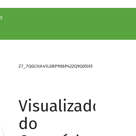
o
Z7_7QGCHA41L0RP906P422Q9Q05H5
Visualizador
do