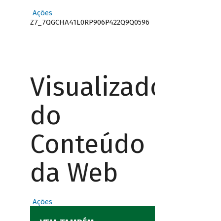
Ações
Z7_7QGCHA41L0RP906P422Q9Q0596
Visualizador
do
Conteúdo
da Web
Ações