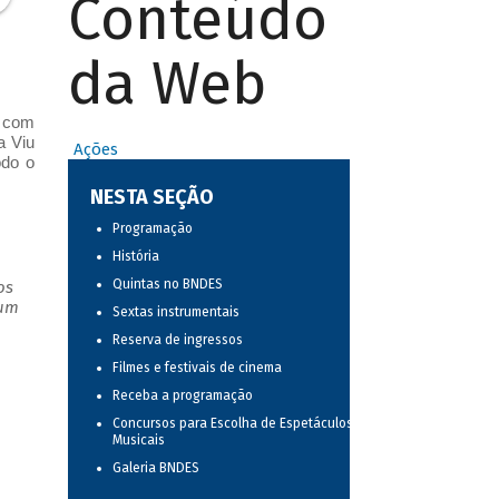
Conteúdo
da Web
r com
a Viu
Ações
odo o
NESTA SEÇÃO
Programação
História
Quintas no BNDES
os
 um
Sextas instrumentais
Reserva de ingressos
Filmes e festivais de cinema
Receba a programação
Concursos para Escolha de Espetáculos
Musicais
Galeria BNDES