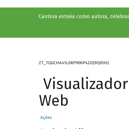
Cantora estreia como autora, celebr
Z7_7QGCHA41L0RP906P422Q9Q05H2
Visualizado
Web
Ações