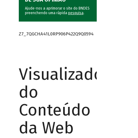
Ajude-nos a aprimorar o site do BNDES
preenchendo uma rápida
pesquisa
.
Z7_7QGCHA41L0RP906P422Q9Q0594
Visualizador
do
Conteúdo
da Web