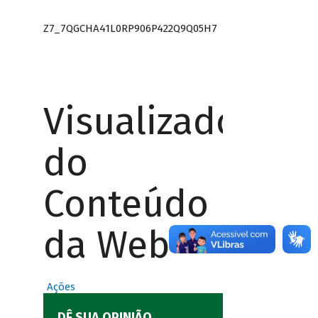
Z7_7QGCHA41L0RP906P422Q9Q05H7
Visualizador
do
Conteúdo
da Web
Ações
DÊ SUA OPINIÃO