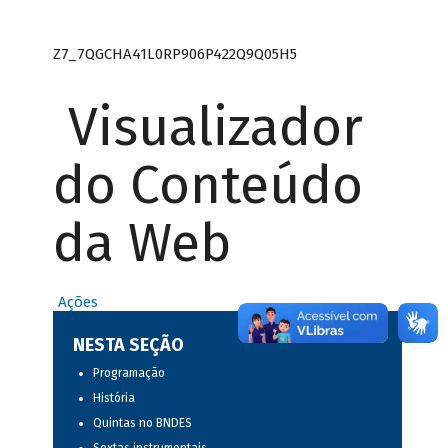
Z7_7QGCHA41L0RP906P422Q9Q05H5
Visualizador
do Conteúdo
da Web
Ações
NESTA SEÇÃO
Programação
História
Quintas no BNDES