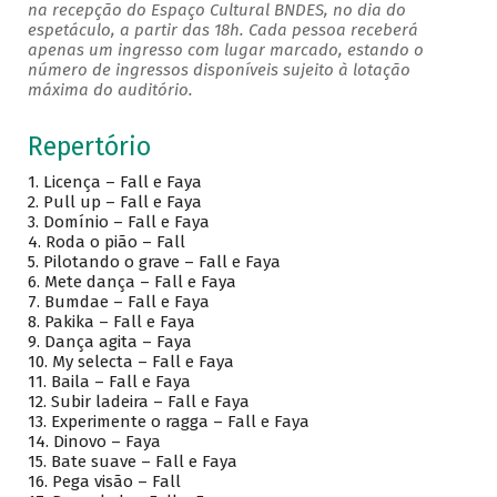
na recepção do Espaço Cultural BNDES, no dia do
espetáculo, a partir das 18h. Cada pessoa receberá
apenas um ingresso com lugar marcado, estando o
número de ingressos disponíveis sujeito à lotação
máxima do auditório.
Repertório
1. Licença – Fall e Faya
2. Pull up – Fall e Faya
3. Domínio – Fall e Faya
4. Roda o pião – Fall
5. Pilotando o grave – Fall e Faya
6. Mete dança – Fall e Faya
7. Bumdae – Fall e Faya
8. Pakika – Fall e Faya
9. Dança agita – Faya
10. My selecta – Fall e Faya
11. Baila – Fall e Faya
12. Subir ladeira – Fall e Faya
13. Experimente o ragga – Fall e Faya
14. Dinovo – Faya
15. Bate suave – Fall e Faya
16. Pega visão – Fall