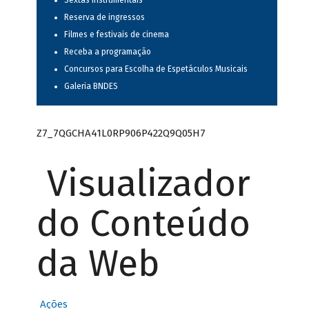
Sextas instrumentais
Reserva de ingressos
Filmes e festivais de cinema
Receba a programação
Concursos para Escolha de Espetáculos Musicais
Galeria BNDES
Z7_7QGCHA41L0RP906P422Q9Q05H7
Visualizador
do Conteúdo
da Web
Ações