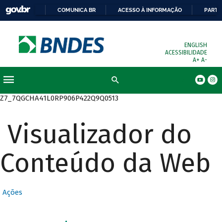
COMUNICA BR
ACESSO À INFORMAÇÃO
PARTI
ENGLISH
ACESSIBILIDADE
A+
A-
Busca
Z7_7QGCHA41L0RP906P422Q9Q0513
Visualizador do
Conteúdo da Web
Ações