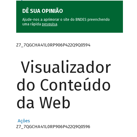
DÊ SUA OPINIÃO
Ajude-nos a aprimorar o site do BNDES preenchendo
uma rápida
pesquisa
.
Z7_7QGCHA41L0RP906P422Q9Q0594
Visualizador
do Conteúdo
da Web
Ações
Z7_7QGCHA41L0RP906P422Q9Q0596