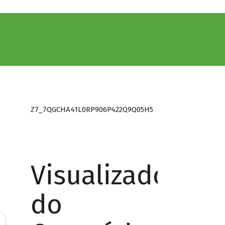
Z7_7QGCHA41L0RP906P422Q9Q05H5
Visualizador
do