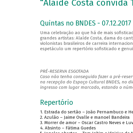
“Alaíde Costa convida 
Quintas no BNDES - 07.12.2017 
Uma celebração ao que há de mais sofisticad
grandes artistas: Alaíde Costa, dama do cant
violonistas brasileiros de carreira internacio
espetáculo um repertório sofisticado e genu
PRÉ-RESERVA ESGOTADA
Caso não tenha conseguido fazer a pré-reserv
na recepção do Espaço Cultural BNDES, no di
ingresso com lugar marcado, estando o númer
Repertório
1. Estrada do sertão – João Pernambuco e H
2. Azulão – Jaime Ovalle e manoel Bandeira
3. Morrer de amor – Oscar Castro Neves e Luve
4. Absinto – Fátima Guedes