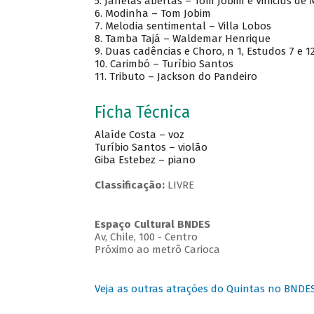
5. Janelas abertas – Tom Jobim e Vinicius de
6. Modinha – Tom Jobim
7. Melodia sentimental – Villa Lobos
8. Tamba Tajá – Waldemar Henrique
9. Duas cadências e Choro, n 1, Estudos 7 e 12
10. Carimbó – Turíbio Santos
11. Tributo – Jackson do Pandeiro
Ficha Técnica
Alaíde Costa – voz
Turíbio Santos – violão
Giba Estebez – piano
Classificação:
LIVRE
Espaço Cultural BNDES
Av, Chile, 100 - Centro
Próximo ao metrô Carioca
Veja as outras atrações do Quintas no BNDE