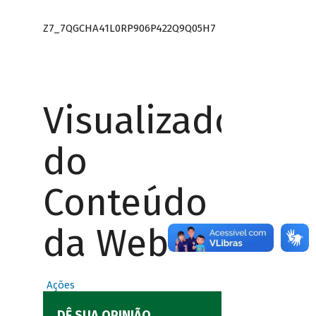
Z7_7QGCHA41L0RP906P422Q9Q05H7
Visualizador
do
Conteúdo
da Web
Ações
DÊ SUA OPINIÃO