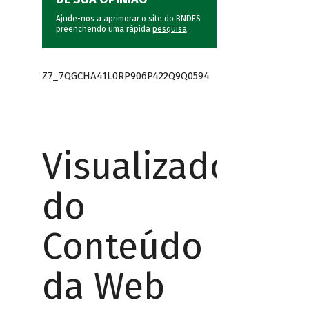
Ajude-nos a aprimorar o site do BNDES
preenchendo uma rápida
pesquisa
.
Z7_7QGCHA41L0RP906P422Q9Q0594
Visualizador
do
Conteúdo
da Web