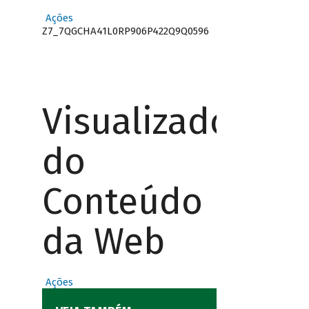
Ações
Z7_7QGCHA41L0RP906P422Q9Q0596
Visualizador
do
Conteúdo
da Web
Ações