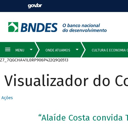
Z7_7QGCHA41L0RP906P422Q9Q0513
Visualizador do 
Ações
“Alaíde Costa convida 