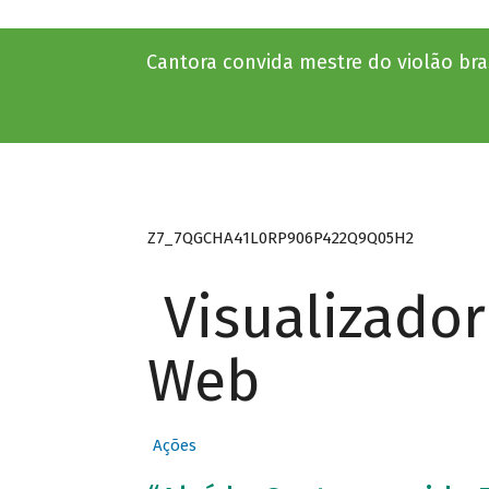
Cantora convida mestre do violão bra
Z7_7QGCHA41L0RP906P422Q9Q05H2
Visualizado
Web
Ações