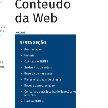
Conteúdo
da Web
ois
sos
Ações
e
NESTA SEÇÃO
Programação
História
Quintas no BNDES
os
 um
Sextas instrumentais
Reserva de ingressos
Filmes e festivais de cinema
Receba a programação
Concursos para Escolha de Espetáculos
Musicais
Galeria BNDES