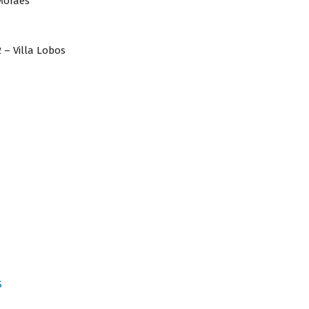
 Moraes
 – Villa Lobos
S