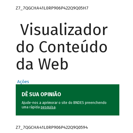
Z7_7QGCHA41L0RP906P422Q9Q05H7
Visualizador
do Conteúdo
da Web
Ações
DÊ SUA OPINIÃO
Ajude-nos a aprimorar o site do BNDES preenchendo
uma rápida
pesquisa
.
Z7_7QGCHA41L0RP906P422Q9Q0594