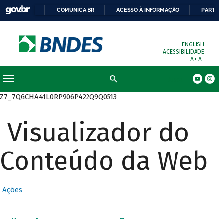
COMUNICA BR
ACESSO À INFORMAÇÃO
PARTI
ENGLISH
ACESSIBILIDADE
A+
A-
Busca
Z7_7QGCHA41L0RP906P422Q9Q0513
Visualizador do
Conteúdo da Web
Ações