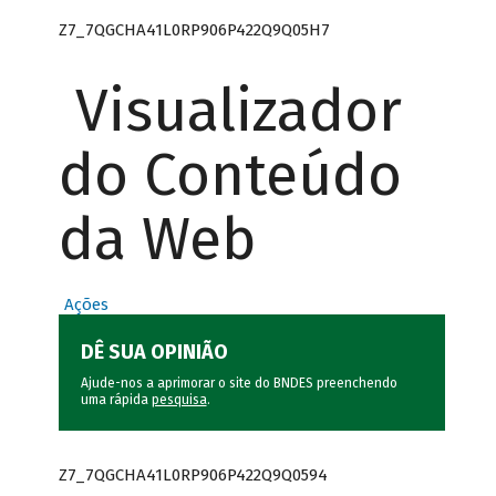
Z7_7QGCHA41L0RP906P422Q9Q05H7
Visualizador
do Conteúdo
da Web
Ações
DÊ SUA OPINIÃO
Ajude-nos a aprimorar o site do BNDES preenchendo
uma rápida
pesquisa
.
Z7_7QGCHA41L0RP906P422Q9Q0594