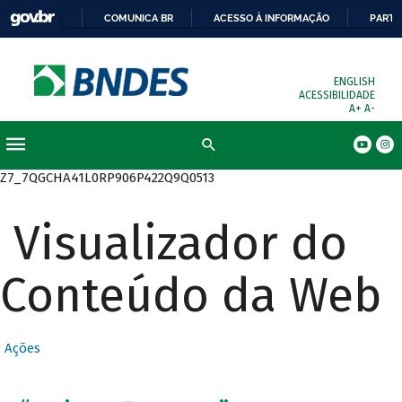
COMUNICA BR
ACESSO À INFORMAÇÃO
PARTI
ENGLISH
ACESSIBILIDADE
A+
A-
Busca
Z7_7QGCHA41L0RP906P422Q9Q0513
Visualizador do
Conteúdo da Web
Ações