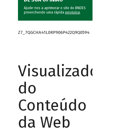
Ajude-nos a aprimorar o site do BNDES
preenchendo uma rápida
pesquisa
.
Z7_7QGCHA41L0RP906P422Q9Q0594
Visualizador
do
Conteúdo
da Web