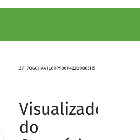
Z7_7QGCHA41L0RP906P422Q9Q05H5
Visualizador
do