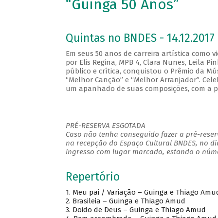
“Guinga 50 Anos”
Quintas no BNDES - 14.12.2017 
Em seus 50 anos de carreira artística como v
por Elis Regina, MPB 4, Clara Nunes, Leila P
público e crítica, conquistou o Prêmio da Mús
“Melhor Canção” e “Melhor Arranjador”. Cele
um apanhado de suas composições, com a pa
PRÉ-RESERVA ESGOTADA
Caso não tenha conseguido fazer a pré-reserv
na recepção do Espaço Cultural BNDES, no di
ingresso com lugar marcado, estando o númer
Repertório
1. Meu pai / Variação – Guinga e Thiago Amu
2. Brasileia – Guinga e Thiago Amud
3. Doido de Deus – Guinga e Thiago Amud