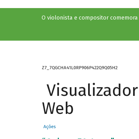
O violonista e compositor comemora 
Z7_7QGCHA41L0RP906P422Q9Q05H2
Visualizado
Web
Ações