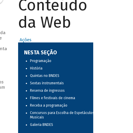
Conteúdo
da Web
ada
e
Ações
enta
NESTA SEÇÃO
Programação
História
Quintas no BNDES
os
Sextas instrumentais
 um
Reserva de ingressos
Filmes e festivais de cinema
Receba a programação
Concursos para Escolha de Espetáculos
Musicais
Galeria BNDES