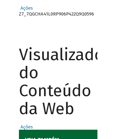
Ações
Z7_7QGCHA41L0RP906P422Q9Q0596
Visualizador
do
Conteúdo
da Web
Ações