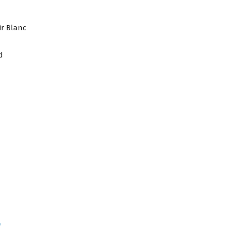
ir Blanc
d