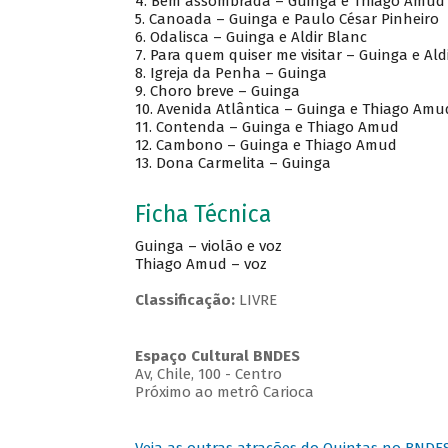
4. Bem assombrada – Guinga e Thiago Amud
5. Canoada – Guinga e Paulo César Pinheiro
6. Odalisca – Guinga e Aldir Blanc
7. Para quem quiser me visitar – Guinga e Ald
8. Igreja da Penha – Guinga
9. Choro breve – Guinga
10. Avenida Atlântica – Guinga e Thiago Amu
11. Contenda – Guinga e Thiago Amud
12. Cambono – Guinga e Thiago Amud
13. Dona Carmelita – Guinga
Ficha Técnica
Guinga – violão e voz
Thiago Amud – voz
Classificação:
LIVRE
Espaço Cultural BNDES
Av, Chile, 100 - Centro
Próximo ao metrô Carioca