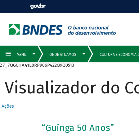
Z7_7QGCHA41L0RP906P422Q9Q0513
Visualizador do 
Ações
“Guinga 50 Anos”