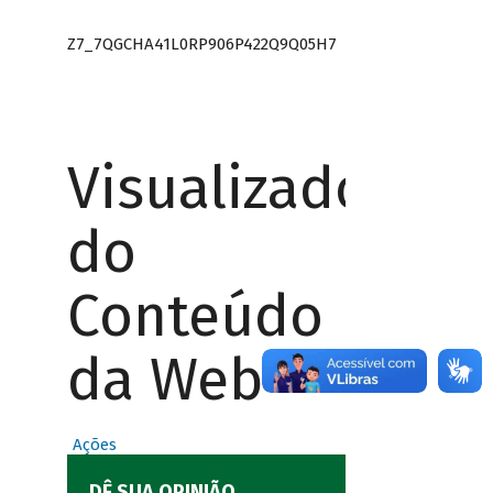
Z7_7QGCHA41L0RP906P422Q9Q05H7
Visualizador
do
Conteúdo
da Web
Ações
DÊ SUA OPINIÃO