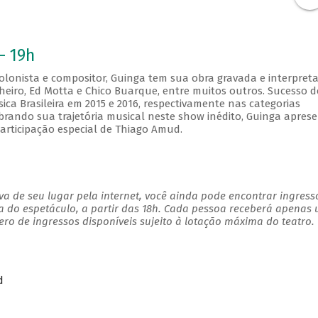
- 19h
iolonista e compositor, Guinga tem sua obra gravada e interpret
inheiro, Ed Motta e Chico Buarque, entre muitos outros. Sucesso d
ica Brasileira em 2015 e 2016, respectivamente nas categorias
brando sua trajetória musical neste show inédito, Guinga apres
rticipação especial de Thiago Amud.
a de seu lugar pela internet, você ainda pode encontrar ingress
a do espetáculo, a partir das 18h. Cada pessoa receberá apenas
o de ingressos disponíveis sujeito à lotação máxima do teatro.
d