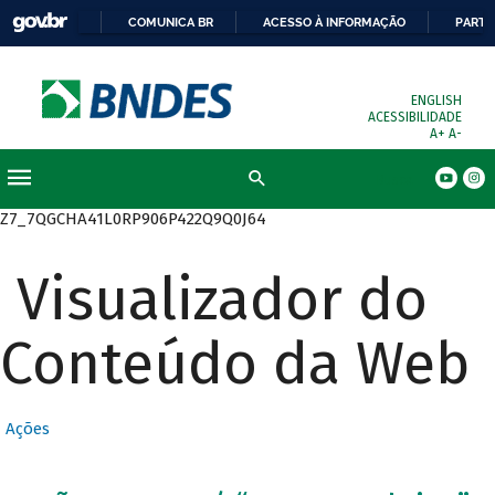
COMUNICA BR
ACESSO À INFORMAÇÃO
PARTI
ENGLISH
ACESSIBILIDADE
A+
A-
Busca
Z7_7QGCHA41L0RP906P422Q9Q0J64
Visualizador do
Conteúdo da Web
Ações