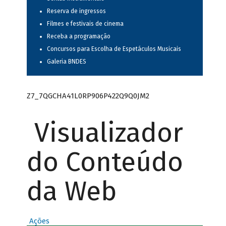
Reserva de ingressos
Filmes e festivais de cinema
Receba a programação
Concursos para Escolha de Espetáculos Musicais
Galeria BNDES
Z7_7QGCHA41L0RP906P422Q9Q0JM2
Visualizador
do Conteúdo
da Web
Ações