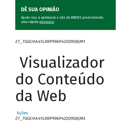
DÊ SUA OPINIÃO
Ajude-nos a aprimorar o site do BNDES preenchendo
uma rápida
pesquisa
.
Z7_7QGCHA41L0RP906P422Q9Q0JM1
Visualizador
do Conteúdo
da Web
Ações
Z7_7QGCHA41L0RP906P422Q9Q0JM3