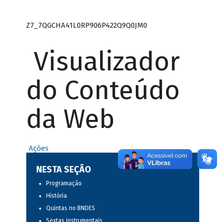
Z7_7QGCHA41L0RP906P422Q9Q0JM0
Visualizador
do Conteúdo
da Web
Ações
NESTA SEÇÃO
Programação
História
Quintas no BNDES
Sextas instrumentais