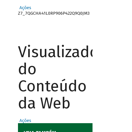
Ações
Z7_7QGCHA41L0RP906P422Q9Q0JM3
Visualizador
do
Conteúdo
da Web
Ações