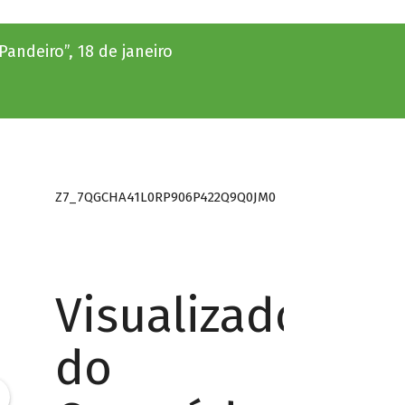
andeiro”, 18 de janeiro
Z7_7QGCHA41L0RP906P422Q9Q0JM0
Visualizador
do