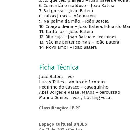
5. Ao que veio primeiro – João batera e Rona
6. Comentário maldoso – João Batera
7. Sal grosso – João Batera
8. Falsas juras – João Batera
9. Na palma da mão – João Batera
10. Criação divina – João Batera, Eduardo Mar
11. Tanto faz – João Batera
12. Dita cuja – João Batera e Leozaines
13. Não me pertence mais – João Batera
14. Novo amor – João Batera
Ficha Técnica
João Batera – voz
Lucas Telles – violão de 7 cordas
Pedrinho do Cavaco – cavaquinho
Abel Borges e Rafael Matos – percussão
Marina Gomes – voz / backing vocal
Classificação:
LIVRE
Espaço Cultural BNDES
Av, Chile, 100 - Centro