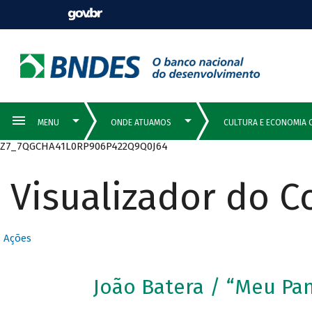
Z7_7QGCHA41L0RP906P422Q9Q0J64
Visualizador do 
Ações
João Batera / “Meu Pa