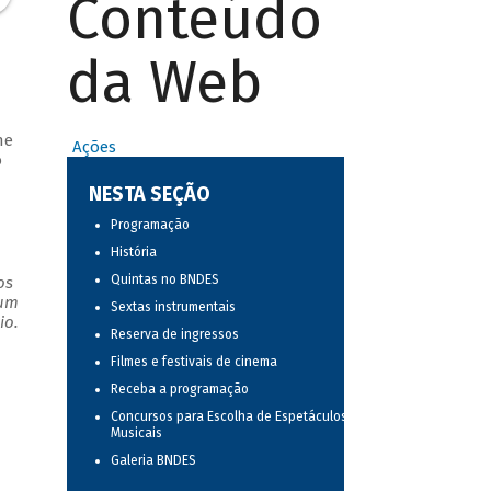
Conteúdo
da Web
ne
Ações
o
NESTA SEÇÃO
Programação
História
Quintas no BNDES
os
 um
Sextas instrumentais
io.
Reserva de ingressos
Filmes e festivais de cinema
Receba a programação
Concursos para Escolha de Espetáculos
Musicais
Galeria BNDES