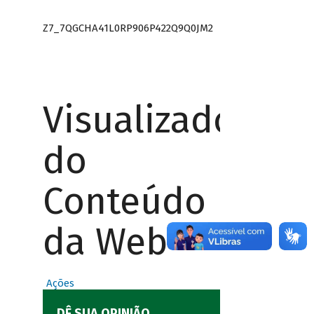
Z7_7QGCHA41L0RP906P422Q9Q0JM2
Visualizador
do
Conteúdo
da Web
Ações
DÊ SUA OPINIÃO