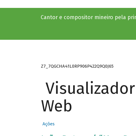
Cantor e compositor mineiro pela pri
Z7_7QGCHA41L0RP906P422Q9Q0J65
Visualizado
Web
Ações