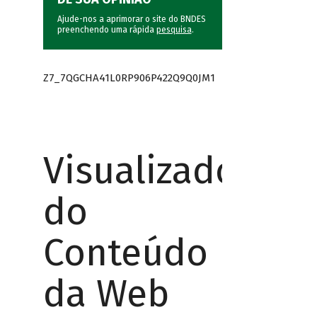
Ajude-nos a aprimorar o site do BNDES
preenchendo uma rápida
pesquisa
.
Z7_7QGCHA41L0RP906P422Q9Q0JM1
Visualizador
do
Conteúdo
da Web