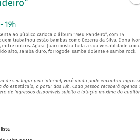
ndeiro”
- 19h
esenta ao público carioca o álbum “Meu Pandeiro”, com 14
 quem trabalhou estão bambas como Bezerra da Silva, Dona Ivo
, entre outros. Agora, João mostra toda a sua versatilidade com
tido alto, samba duro, forrogode, samba dolente e samba rock.
a de seu lugar pela internet, você ainda pode encontrar ingress
a do espetáculo, a partir das 18h. Cada pessoa receberá apenas
o de ingressos disponíveis sujeito à lotação máxima do auditór
lista