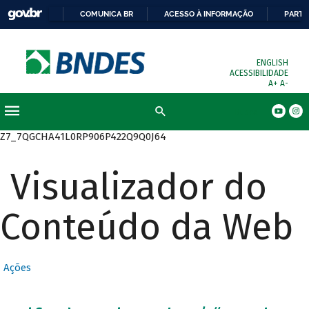
COMUNICA BR
ACESSO À INFORMAÇÃO
PARTI
ENGLISH
ACESSIBILIDADE
A+
A-
Busca
Z7_7QGCHA41L0RP906P422Q9Q0J64
Visualizador do
Conteúdo da Web
Ações