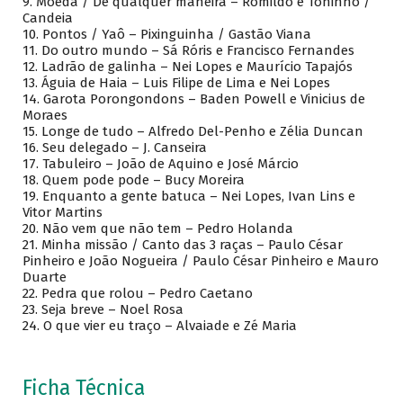
9. Moeda / De qualquer maneira – Romildo e Toninho /
Candeia
10. Pontos / Yaô – Pixinguinha / Gastão Viana
11. Do outro mundo – Sá Róris e Francisco Fernandes
12. Ladrão de galinha – Nei Lopes e Maurício Tapajós
13. Águia de Haia – Luis Filipe de Lima e Nei Lopes
14. Garota Porongondons – Baden Powell e Vinicius de
Moraes
15. Longe de tudo – Alfredo Del-Penho e Zélia Duncan
16. Seu delegado – J. Canseira
17. Tabuleiro – João de Aquino e José Márcio
18. Quem pode pode – Bucy Moreira
19. Enquanto a gente batuca – Nei Lopes, Ivan Lins e
Vitor Martins
20. Não vem que não tem – Pedro Holanda
21. Minha missão / Canto das 3 raças – Paulo César
Pinheiro e João Nogueira / Paulo César Pinheiro e Mauro
Duarte
22. Pedra que rolou – Pedro Caetano
23. Seja breve – Noel Rosa
24. O que vier eu traço – Alvaiade e Zé Maria
Ficha Técnica