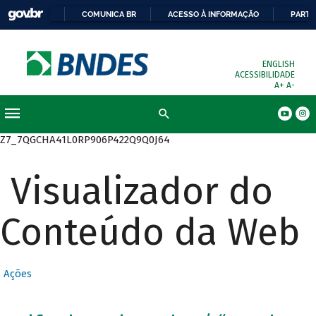
COMUNICA BR
ACESSO À INFORMAÇÃO
PARTI
ENGLISH
ACESSIBILIDADE
A+
A-
Busca
Z7_7QGCHA41L0RP906P422Q9Q0J64
Visualizador do
Conteúdo da Web
Ações