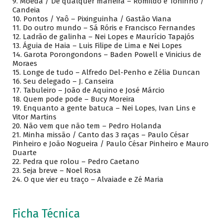
9. Moeda / De qualquer maneira – Romildo e Toninho /
Candeia
10. Pontos / Yaô – Pixinguinha / Gastão Viana
11. Do outro mundo – Sá Róris e Francisco Fernandes
12. Ladrão de galinha – Nei Lopes e Maurício Tapajós
13. Águia de Haia – Luis Filipe de Lima e Nei Lopes
14. Garota Porongondons – Baden Powell e Vinicius de
Moraes
15. Longe de tudo – Alfredo Del-Penho e Zélia Duncan
16. Seu delegado – J. Canseira
17. Tabuleiro – João de Aquino e José Márcio
18. Quem pode pode – Bucy Moreira
19. Enquanto a gente batuca – Nei Lopes, Ivan Lins e
Vitor Martins
20. Não vem que não tem – Pedro Holanda
21. Minha missão / Canto das 3 raças – Paulo César
Pinheiro e João Nogueira / Paulo César Pinheiro e Mauro
Duarte
22. Pedra que rolou – Pedro Caetano
23. Seja breve – Noel Rosa
24. O que vier eu traço – Alvaiade e Zé Maria
Ficha Técnica