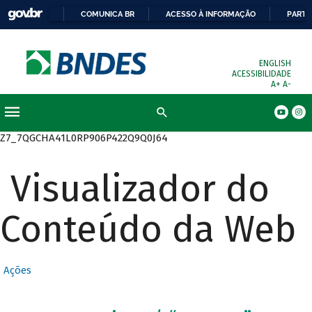
COMUNICA BR
ACESSO À INFORMAÇÃO
PARTI
ENGLISH
ACESSIBILIDADE
A+
A-
Busca
Z7_7QGCHA41L0RP906P422Q9Q0J64
Visualizador do
Conteúdo da Web
Ações