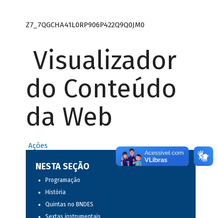
Z7_7QGCHA41L0RP906P422Q9Q0JM0
Visualizador
do Conteúdo
da Web
Ações
NESTA SEÇÃO
Programação
História
Quintas no BNDES
Sextas instrumentais