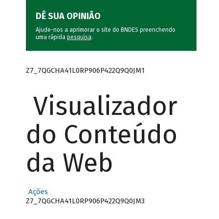
DÊ SUA OPINIÃO
Ajude-nos a aprimorar o site do BNDES preenchendo
uma rápida
pesquisa
.
Z7_7QGCHA41L0RP906P422Q9Q0JM1
Visualizador
do Conteúdo
da Web
Ações
Z7_7QGCHA41L0RP906P422Q9Q0JM3