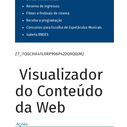
Reserva de ingressos
Filmes e festivais de cinema
Receba a programação
Concursos para Escolha de Espetáculos Musicais
Galeria BNDES
Z7_7QGCHA41L0RP906P422Q9Q0JM2
Visualizador
do Conteúdo
da Web
Ações