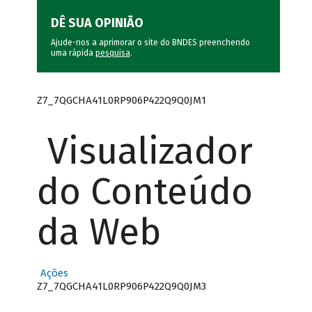
DÊ SUA OPINIÃO
Ajude-nos a aprimorar o site do BNDES preenchendo
uma rápida
pesquisa
.
Z7_7QGCHA41L0RP906P422Q9Q0JM1
Visualizador
do Conteúdo
da Web
Ações
Z7_7QGCHA41L0RP906P422Q9Q0JM3