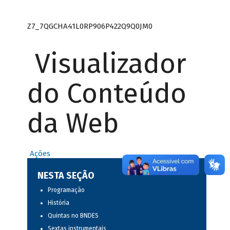
Z7_7QGCHA41L0RP906P422Q9Q0JM0
Visualizador
do Conteúdo
da Web
Ações
NESTA SEÇÃO
Programação
História
Quintas no BNDES
Sextas instrumentais