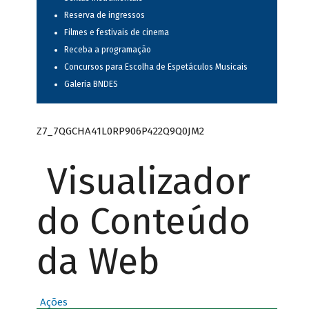
Reserva de ingressos
Filmes e festivais de cinema
Receba a programação
Concursos para Escolha de Espetáculos Musicais
Galeria BNDES
Z7_7QGCHA41L0RP906P422Q9Q0JM2
Visualizador
do Conteúdo
da Web
Ações