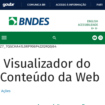
COMUNICA BR
ACESSO À INFORMAÇÃO
PARTI
ENGLISH
ACESSIBILIDADE
A+
A-
Busca
Z7_7QGCHA41L0RP906P422Q9Q0J64
Visualizador do
Conteúdo da Web
Ações