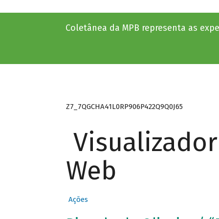
Coletânea da MPB representa as experi
Z7_7QGCHA41L0RP906P422Q9Q0J65
Visualizado
Web
Ações