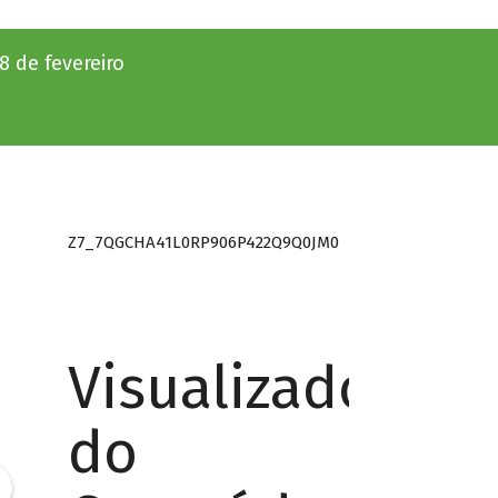
8 de fevereiro
Z7_7QGCHA41L0RP906P422Q9Q0JM0
Visualizador
do