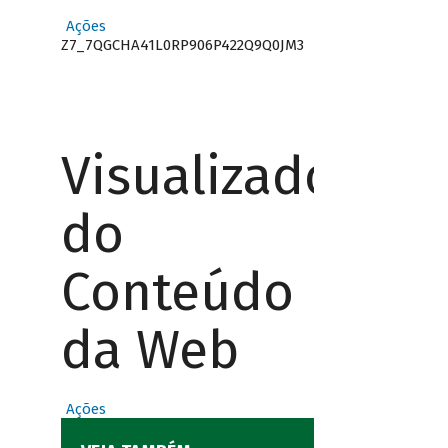
Ações
Z7_7QGCHA41L0RP906P422Q9Q0JM3
Visualizador
do
Conteúdo
da Web
Ações