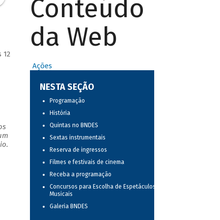
Conteúdo
da Web
 12
Ações
NESTA SEÇÃO
Programação
História
Quintas no BNDES
os
 um
Sextas instrumentais
io.
Reserva de ingressos
Filmes e festivais de cinema
Receba a programação
Concursos para Escolha de Espetáculos
Musicais
Galeria BNDES