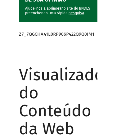
Ajude-nos a aprimorar o site do BNDES
preenchendo uma rápida
pesquisa
.
Z7_7QGCHA41L0RP906P422Q9Q0JM1
Visualizador
do
Conteúdo
da Web