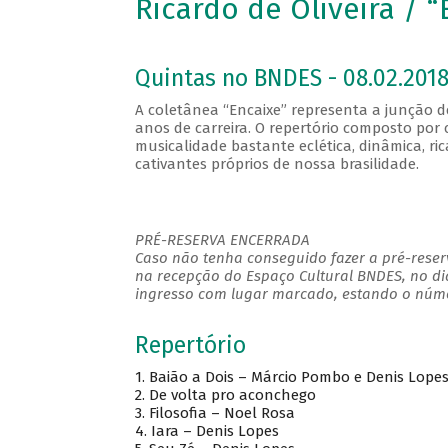
Ricardo de Oliveira / “
Quintas no BNDES - 08.02.2018
A coletânea “Encaixe” representa a junção de 
anos de carreira. O repertório composto por
musicalidade bastante eclética, dinâmica, r
cativantes próprios de nossa brasilidade.
PRÉ-RESERVA ENCERRADA
Caso não tenha conseguido fazer a pré-reserv
na recepção do Espaço Cultural BNDES, no di
ingresso com lugar marcado, estando o númer
Repertório
1. Baião a Dois – Márcio Pombo e Denis Lope
2. De volta pro aconchego
3. Filosofia – Noel Rosa
4. Iara – Denis Lopes