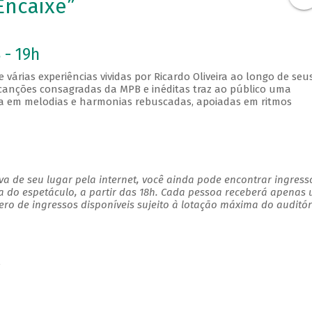
Encaixe”
 - 19h
várias experiências vividas por Ricardo Oliveira ao longo de seus
 canções consagradas da MPB e inéditas traz ao público uma
ica em melodias e harmonias rebuscadas, apoiadas em ritmos
a de seu lugar pela internet, você ainda pode encontrar ingress
a do espetáculo, a partir das 18h. Cada pessoa receberá apenas
o de ingressos disponíveis sujeito à lotação máxima do auditór
s