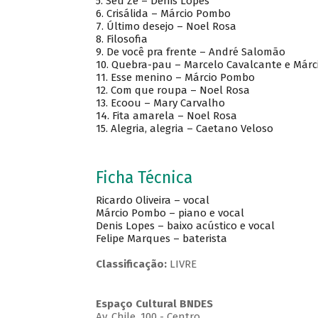
5. Seu Zé – Denis Lopes
6. Crisálida – Márcio Pombo
7. Último desejo – Noel Rosa
8. Filosofia
9. De você pra frente – André Salomão
10. Quebra-pau – Marcelo Cavalcante e Már
11. Esse menino – Márcio Pombo
12. Com que roupa – Noel Rosa
13. Ecoou – Mary Carvalho
14. Fita amarela – Noel Rosa
15. Alegria, alegria – Caetano Veloso
Ficha Técnica
Ricardo Oliveira – vocal
Márcio Pombo – piano e vocal
Denis Lopes – baixo acústico e vocal
Felipe Marques – baterista
Classificação:
LIVRE
Espaço Cultural BNDES
Av, Chile, 100 - Centro