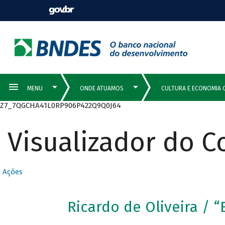
Z7_7QGCHA41L0RP906P422Q9Q0J64
Visualizador do 
Ações
Ricardo de Oliveira / “