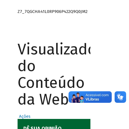
Z7_7QGCHA41L0RP906P422Q9Q0JM2
Visualizador
do
Conteúdo
da Web
Ações
DÊ SUA OPINIÃO