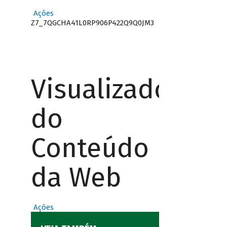
Ações
Z7_7QGCHA41L0RP906P422Q9Q0JM3
Visualizador
do
Conteúdo
da Web
Ações