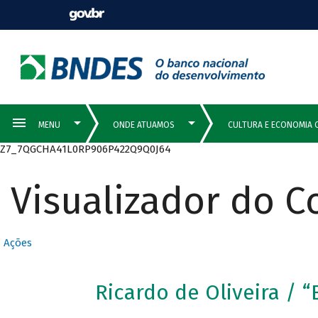
Z7_7QGCHA41L0RP906P422Q9Q0J64
Visualizador do 
Ações
Ricardo de Oliveira / “