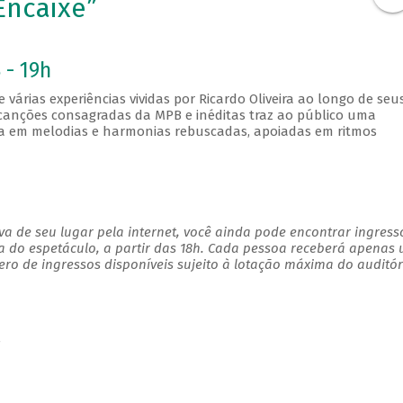
Encaixe”
 - 19h
várias experiências vividas por Ricardo Oliveira ao longo de seus
 canções consagradas da MPB e inéditas traz ao público uma
ica em melodias e harmonias rebuscadas, apoiadas em ritmos
a de seu lugar pela internet, você ainda pode encontrar ingress
a do espetáculo, a partir das 18h. Cada pessoa receberá apenas
o de ingressos disponíveis sujeito à lotação máxima do auditór
s