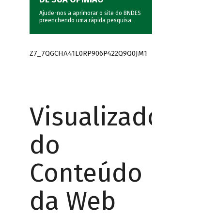
Ajude-nos a aprimorar o site do BNDES
preenchendo uma rápida
pesquisa
.
Z7_7QGCHA41L0RP906P422Q9Q0JM1
Visualizador
do
Conteúdo
da Web