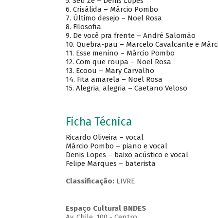
5. Seu Zé – Denis Lopes
6. Crisálida – Márcio Pombo
7. Último desejo – Noel Rosa
8. Filosofia
9. De você pra frente – André Salomão
10. Quebra-pau – Marcelo Cavalcante e Már
11. Esse menino – Márcio Pombo
12. Com que roupa – Noel Rosa
13. Ecoou – Mary Carvalho
14. Fita amarela – Noel Rosa
15. Alegria, alegria – Caetano Veloso
Ficha Técnica
Ricardo Oliveira – vocal
Márcio Pombo – piano e vocal
Denis Lopes – baixo acústico e vocal
Felipe Marques – baterista
Classificação:
LIVRE
Espaço Cultural BNDES
Av, Chile, 100 - Centro