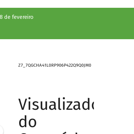
8 de fevereiro
Z7_7QGCHA41L0RP906P422Q9Q0JM0
Visualizador
do