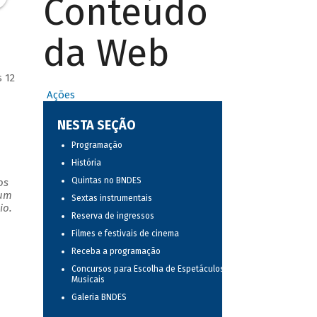
Conteúdo
da Web
 12
Ações
NESTA SEÇÃO
Programação
História
Quintas no BNDES
os
 um
Sextas instrumentais
io.
Reserva de ingressos
Filmes e festivais de cinema
Receba a programação
Concursos para Escolha de Espetáculos
Musicais
Galeria BNDES