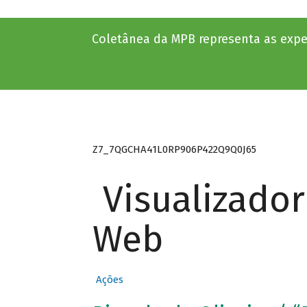
Coletânea da MPB representa as experi
Z7_7QGCHA41L0RP906P422Q9Q0J65
Visualizado
Web
Ações