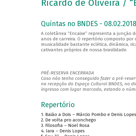
Ricardo de Oliveira / “
Quintas no BNDES - 08.02.2018
A coletânea “Encaixe” representa a junção de 
anos de carreira. O repertório composto por
musicalidade bastante eclética, dinâmica, r
cativantes próprios de nossa brasilidade.
PRÉ-RESERVA ENCERRADA
Caso não tenha conseguido fazer a pré-reserv
na recepção do Espaço Cultural BNDES, no di
ingresso com lugar marcado, estando o númer
Repertório
1. Baião a Dois – Márcio Pombo e Denis Lope
2. De volta pro aconchego
3. Filosofia – Noel Rosa
4. Iara – Denis Lopes