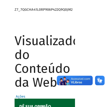
Z7_7QGCHA41L0RP906P422Q9Q0JM2
Visualizador
do
Conteúdo
da Web
Ações
DÊ SUA OPINIÃO